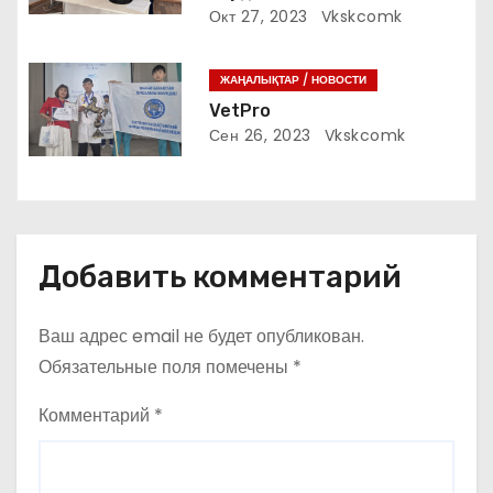
Окт 27, 2023
Vkskcomk
и
с
ЖАҢАЛЫҚТАР / НОВОСТИ
VetPro
я
Сен 26, 2023
Vkskcomk
м
Добавить комментарий
Ваш адрес email не будет опубликован.
Обязательные поля помечены
*
Комментарий
*