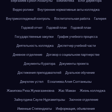
Бергазиев Ербол Абзалулы
Библиотека
Блог директора
Видео ролики
Внутренние нормативные акты колледжа
Внутриколледжный контроль
Воспитательная работа
Галерея
Годовой отчет
Годовой план
Годовой план
Государственные закупки
График учебного процесса
Деятельность колледжа
Диспетчер учебной части
Дневное отделение
Договор о социальном партнерстве
Документы Куратора
Документы проекта
Достижения преподавателей
Дуальное обучение
Дөңгелек үстел
Ескалиева Алия Солтанкызы
Жакипова Риза Жумагазиновна
Жас Маман
Жизнь колледжа
Зайнулдина Сәуле Нұрғамитқызы
Заочное отделение
Именные Стипендиаты
Информация, объявления