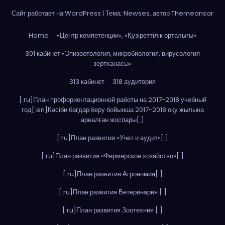
Сайт работает на WordPress
|
Тема: Newses, автор
Themeansar
Home
«Центр компетенции», «Құзіреттілік орталығы»
301 кабинет «Эпизоотология, микробиология, вирусология
зертханасы»
313 кабинет
318 аудитория
[:ru]План профориентационной работы на 2017-2018 учебный
год[:en]Кәсіби бағдар беру бойынша 2017-2018 оқу жылына
арналған жоспары[:]
[:ru]План развития «Учет и аудит»[:]
[:ru]План развития «Фермерское хозяйство»[:]
[:ru]План развития Агрономия[:]
[:ru]План развития Ветеринария [:]
[:ru]План развития Зоотехния [:]