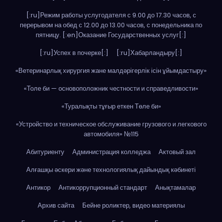
[:ru]Режим работы услугодателя с 9.00 до 17.30 часов, с
перерывом на обед с 12.00 до 13.00 часов, с понедельника по
пятницу. [:en]Оказание Государственных услуг[:]
[:ru]Успех в почерке[:]
[:ru]Хабарландыру[:]
«Ветеринарлық хирургия жане малдәрігерлік ісін ұйымдастыру»
«Толе би — основоположник честности и справедливости»
«Туралықты тұғыр еткен Төле би»
«Устройство и техническое обслуживание грузового и легкового
автомобиля» №115
Абитуриенту
Администрация колледжа
Актовый зал
Алғашқы әскери және технологиялық дайындық кәбинеті
Антикор
Антикоррупционный стандарт
Анықтамалар
Архив сайта
Бейне роликтер, видео материялы