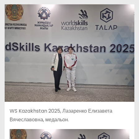
о
м
у
WS Kazakhstan 2025, Лазаренко Елизавета
Вячеславовна, медальон.