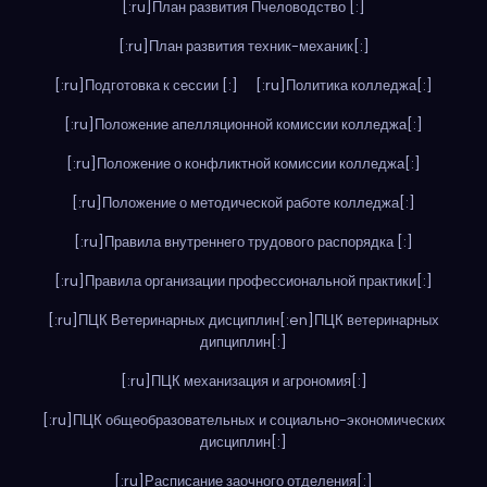
[:ru]План развития Пчеловодство [:]
[:ru]План развития техник-механик[:]
[:ru]Подготовка к сессии [:]
[:ru]Политика колледжа[:]
[:ru]Положение апелляционной комиссии колледжа[:]
[:ru]Положение о конфликтной комиссии колледжа[:]
[:ru]Положение о методической работе колледжа[:]
[:ru]Правила внутреннего трудового распорядка [:]
[:ru]Правила организации профессиональной практики[:]
[:ru]ПЦК Ветеринарных дисциплин[:en]ПЦК ветеринарных
дипциплин[:]
[:ru]ПЦК механизация и агрономия[:]
[:ru]ПЦК общеобразовательных и социально-экономических
дисциплин[:]
[:ru]Расписание заочного отделения[:]