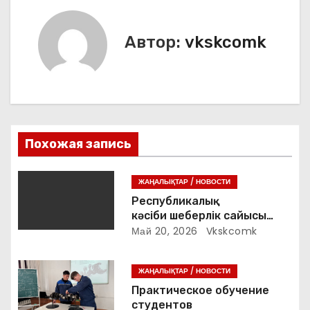
и
г
Автор:
vkskcomk
а
ц
и
Похожая запись
я
п
ЖАҢАЛЫҚТАР / НОВОСТИ
Республикалық
о
кәсіби шеберлік сайысы
«VetPro» 2026 жыл
Май 20, 2026
Vkskcomk
з
а
ЖАҢАЛЫҚТАР / НОВОСТИ
Практическое обучение
п
студентов