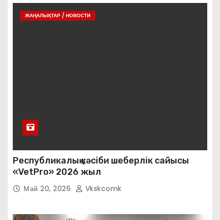
ЖАҢАЛЫҚТАР / НОВОСТИ
Республикалық кәсіби шеберлік сайысы
«VetPro» 2026 жыл
Май 20, 2026
Vkskcomk