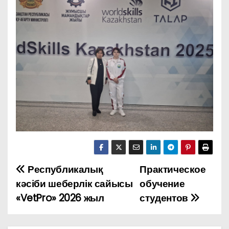
Республикалық
Практическое
Н
кәсіби шеберлік сайысы
обучение
а
«VetPro» 2026 жыл
студентов
в