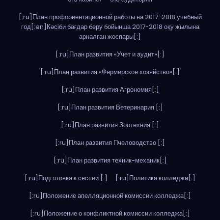
[:ru]План профориентационной работы на 2017-2018 учебный
год[:en]Кәсіби бағдар беру бойынша 2017-2018 оқу жылына
арналған жоспары[:]
[:ru]План развития «Учет и аудит»[:]
[:ru]План развития «Фермерское хозяйство»[:]
[:ru]План развития Агрономия[:]
[:ru]План развития Ветеринария [:]
[:ru]План развития Зоотехния [:]
[:ru]План развития Пчеловодство [:]
[:ru]План развития техник-механик[:]
[:ru]Подготовка к сессии [:]
[:ru]Политика колледжа[:]
[:ru]Положение апелляционной комиссии колледжа[:]
[:ru]Положение о конфликтной комиссии колледжа[:]