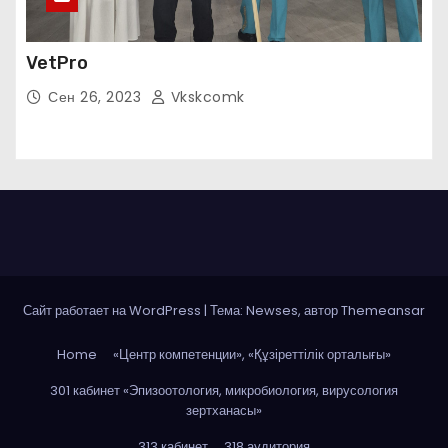
VetPro
Сен 26, 2023
Vkskcomk
Сайт работает на WordPress
|
Тема: Newses, автор
Themeansar
Home
«Центр компетенции», «Құзіреттілік орталығы»
301 кабинет «Эпизоотология, микробиология, вирусология
зертханасы»
313 кабинет
318 аудитория