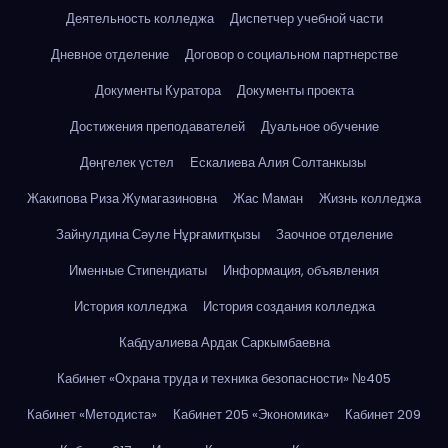
Деятельность колледжа
Диспетчер учебной части
Дневное отделение
Договор о социальном партнерстве
Документы Куратора
Документы проекта
Достижения преподавателей
Дуальное обучение
Дөңгелек үстел
Ескалиева Алия Солтанкызы
Жакипова Риза Жумагазиновна
Жас Маман
Жизнь колледжа
Зайнулдина Сәуле Нұрғамитқызы
Заочное отделение
Именные Стипендиаты
Информация, объявления
История колледжа
История создания колледжа
Кабдуалиева Ардак Саркымбаевна
Кабинет «Охрана труда и техника безопасности» №405
Кабинет «Методиста»
Кабинет 205 «Экономика»
Кабинет 209