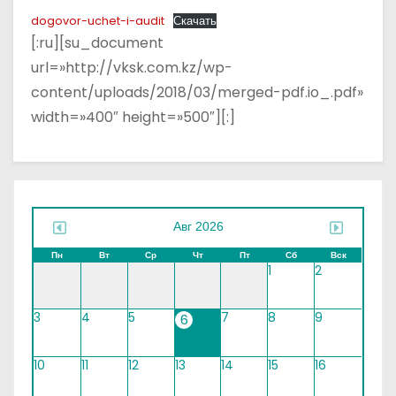
о
dogovor-uchet-i-audit
Скачать
м
[:ru][su_document
у
url=»http://vksk.com.kz/wp-
content/uploads/2018/03/merged-pdf.io_.pdf»
width=»400″ height=»500″][:]
Авг 2026
Пн
Вт
Ср
Чт
Пт
Сб
Вск
1
2
3
4
5
7
8
9
6
10
11
12
13
14
15
16