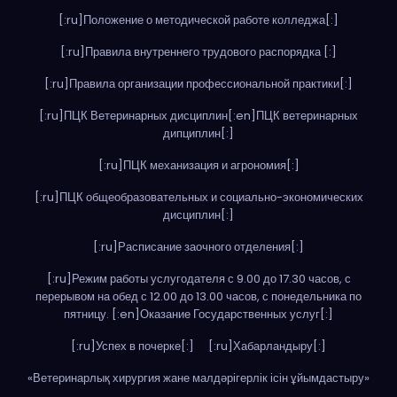
[:ru]Положение о методической работе колледжа[:]
[:ru]Правила внутреннего трудового распорядка [:]
[:ru]Правила организации профессиональной практики[:]
[:ru]ПЦК Ветеринарных дисциплин[:en]ПЦК ветеринарных
дипциплин[:]
[:ru]ПЦК механизация и агрономия[:]
[:ru]ПЦК общеобразовательных и социально-экономических
дисциплин[:]
[:ru]Расписание заочного отделения[:]
[:ru]Режим работы услугодателя с 9.00 до 17.30 часов, с
перерывом на обед с 12.00 до 13.00 часов, с понедельника по
пятницу. [:en]Оказание Государственных услуг[:]
[:ru]Успех в почерке[:]
[:ru]Хабарландыру[:]
«Ветеринарлық хирургия жане малдәрігерлік ісін ұйымдастыру»