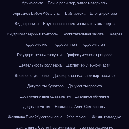
Архив сайта
Бейне роликтер, видео материялы
Бергазиев Ербол Абзалулы
Библиотека
Блог директора
Видео ролики
Внутренние нормативные акты колледжа
Внутриколледжный контроль
Воспитательная работа
Галерея
Годовой отчет
Годовой план
Годовой план
Государственные закупки
График учебного процесса
Деятельность колледжа
Диспетчер учебной части
Дневное отделение
Договор о социальном партнерстве
Документы Куратора
Документы проекта
Достижения преподавателей
Дуальное обучение
Дөңгелек үстел
Ескалиева Алия Солтанкызы
Жакипова Риза Жумагазиновна
Жас Маман
Жизнь колледжа
Зайнулдина Сәуле Нұрғамитқызы
Заочное отделение