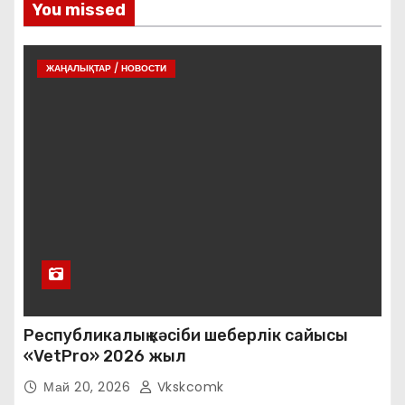
You missed
ЖАҢАЛЫҚТАР / НОВОСТИ
Республикалық кәсіби шеберлік сайысы
«VetPro» 2026 жыл
Май 20, 2026
Vkskcomk