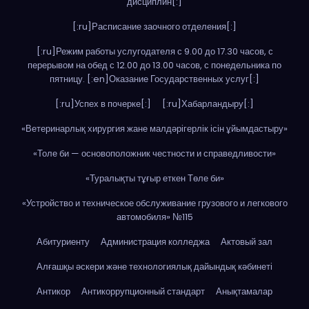
дисциплин[:]
[:ru]Расписание заочного отделения[:]
[:ru]Режим работы услугодателя с 9.00 до 17.30 часов, с
перерывом на обед с 12.00 до 13.00 часов, с понедельника по
пятницу. [:en]Оказание Государственных услуг[:]
[:ru]Успех в почерке[:]
[:ru]Хабарландыру[:]
«Ветеринарлық хирургия жане малдәрігерлік ісін ұйымдастыру»
«Толе би — основоположник честности и справедливости»
«Туралықты тұғыр еткен Төле би»
«Устройство и техническое обслуживание грузового и легкового
автомобиля» №115
Абитуриенту
Администрация колледжа
Актовый зал
Алғашқы әскери және технологиялық дайындық кәбинеті
Антикор
Антикоррупционный стандарт
Анықтамалар