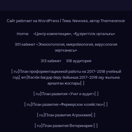
Сайт работает на WordPress
|
Тема: Newses, автор
Themeansar
Home
«Центр компетенции», «Құзіреттілік орталығы»
301 кабинет «Эпизоотология, микробиология, вирусология
зертханасы»
313 кабинет
318 аудитория
[:ru]План профориентационной работы на 2017-2018 учебный
год[:en]Кәсіби бағдар беру бойынша 2017-2018 оқу жылына
арналған жоспары[:]
[:ru]План развития «Учет и аудит»[:]
[:ru]План развития «Фермерское хозяйство»[:]
[:ru]План развития Агрономия[:]
[:ru]План развития Ветеринария [:]