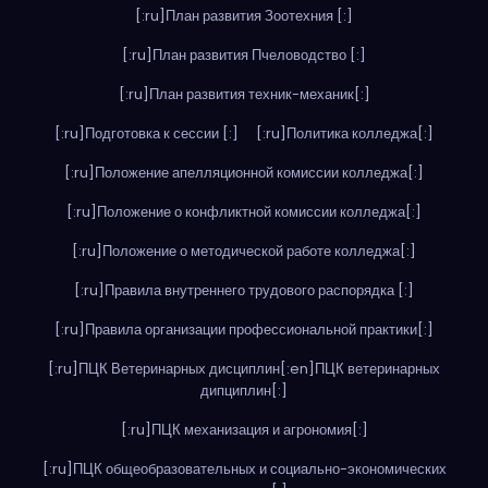
[:ru]План развития Зоотехния [:]
[:ru]План развития Пчеловодство [:]
[:ru]План развития техник-механик[:]
[:ru]Подготовка к сессии [:]
[:ru]Политика колледжа[:]
[:ru]Положение апелляционной комиссии колледжа[:]
[:ru]Положение о конфликтной комиссии колледжа[:]
[:ru]Положение о методической работе колледжа[:]
[:ru]Правила внутреннего трудового распорядка [:]
[:ru]Правила организации профессиональной практики[:]
[:ru]ПЦК Ветеринарных дисциплин[:en]ПЦК ветеринарных
дипциплин[:]
[:ru]ПЦК механизация и агрономия[:]
[:ru]ПЦК общеобразовательных и социально-экономических