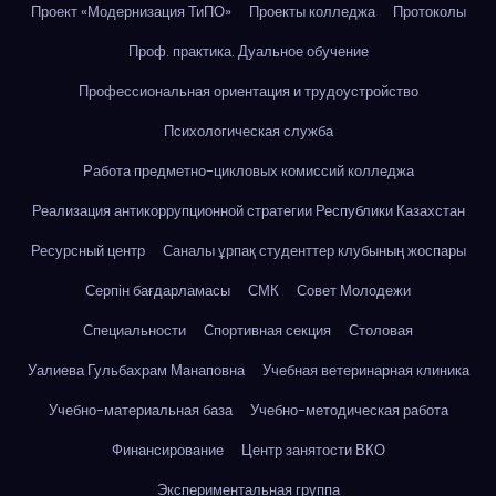
Проект «Модернизация ТиПО»
Проекты колледжа
Протоколы
Проф. практика. Дуальное обучение
Профессиональная ориентация и трудоустройство
Психологическая служба
Работа предметно-цикловых комиссий колледжа
Реализация антикоррупционной стратегии Республики Казахстан
Ресурсный центр
Саналы ұрпақ студенттер клубының жоспары
Серпін бағдарламасы
СМК
Совет Молодежи
Специальности
Спортивная секция
Столовая
Уалиева Гульбахрам Манаповна
Учебная ветеринарная клиника
Учебно-материальная база
Учебно-методическая работа
Финансирование
Центр занятости ВКО
Экспериментальная группа