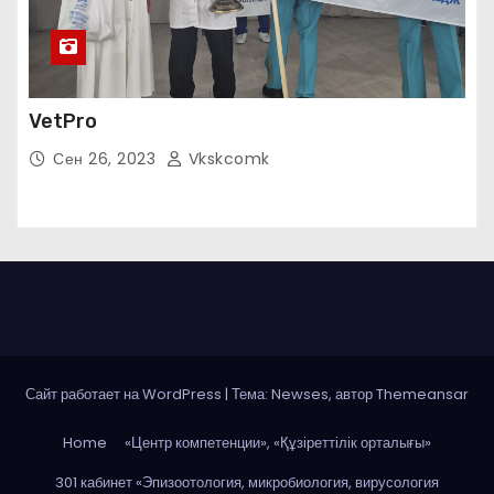
VetPro
Сен 26, 2023
Vkskcomk
Сайт работает на WordPress
|
Тема: Newses, автор
Themeansar
Home
«Центр компетенции», «Құзіреттілік орталығы»
301 кабинет «Эпизоотология, микробиология, вирусология