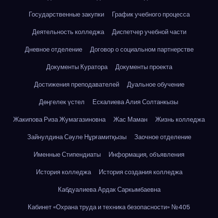
Государственные закупки
График учебного процесса
Деятельность колледжа
Диспетчер учебной части
Дневное отделение
Договор о социальном партнерстве
Документы Куратора
Документы проекта
Достижения преподавателей
Дуальное обучение
Дөңгелек үстел
Ескалиева Алия Солтанкызы
Жакипова Риза Жумагазиновна
Жас Маман
Жизнь колледжа
Зайнулдина Сәуле Нұрғамитқызы
Заочное отделение
Именные Стипендиаты
Информация, объявления
История колледжа
История создания колледжа
Кабдуалиева Ардак Саркымбаевна
Кабинет «Охрана труда и техника безопасности» №405