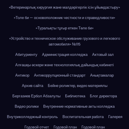
«Ветеринарлық хирургия жане малдәрігерлік ісін ұйымдастыру»
«Толе би — основоположник честности и справедливости»
«Туралықты тұғыр еткен Төле би»
«Устройство и техническое обслуживание грузового и легкового
автомобиля» №115
Абитуриенту
Администрация колледжа
Актовый зал
Алғашқы әскери және технологиялық дайындық кәбинеті
Антикор
Антикоррупционный стандарт
Анықтамалар
Архив сайта
Бейне роликтер, видео материялы
Бергазиев Ербол Абзалулы
Библиотека
Блог директора
Видео ролики
Внутренние нормативные акты колледжа
Внутриколледжный контроль
Воспитательная работа
Галерея
Годовой отчет
Годовой план
Годовой план