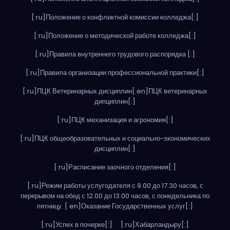
[:ru]Положение о конфликтной комиссии колледжа[:]
[:ru]Положение о методической работе колледжа[:]
[:ru]Правила внутреннего трудового распорядка [:]
[:ru]Правила организации профессиональной практики[:]
[:ru]ПЦК Ветеринарных дисциплин[:en]ПЦК ветеринарных
дипциплин[:]
[:ru]ПЦК механизация и агрономия[:]
[:ru]ПЦК общеобразовательных и социально-экономических
дисциплин[:]
[:ru]Расписание заочного отделения[:]
[:ru]Режим работы услугодателя с 9.00 до 17.30 часов, с
перерывом на обед с 12.00 до 13.00 часов, с понедельника по
пятницу. [:en]Оказание Государственных услуг[:]
[:ru]Успех в почерке[:]
[:ru]Хабарландыру[:]