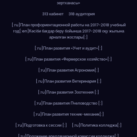
зертханасы»
313 кабинет
318 аудитория
[:ru]План профориентационной работы на 2017-2018 учебный
год[:en]Кәсіби бағдар беру бойынша 2017-2018 оқу жылына
арналған жоспары[:]
[:ru]План развития «Учет и аудит»[:]
[:ru]План развития «Фермерское хозяйство»[:]
[:ru]План развития Агрономия[:]
[:ru]План развития Ветеринария [:]
[:ru]План развития Зоотехния [:]
[:ru]План развития Пчеловодство [:]
[:ru]План развития техник-механик[:]
[:ru]Подготовка к сессии [:]
[:ru]Политика колледжа[:]
[:ru]Положение апелляционной комиссии колледжа[:]