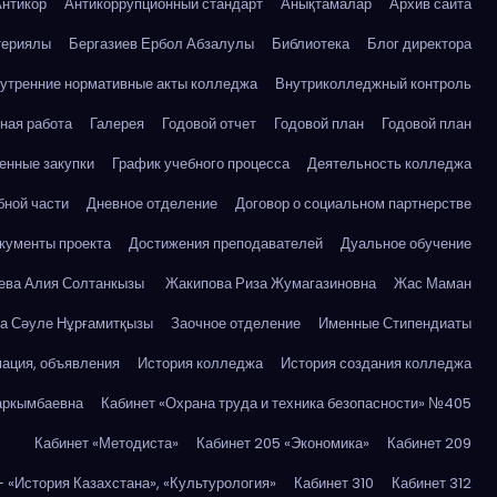
нтикор
Антикоррупционный стандарт
Анықтамалар
Архив сайта
териялы
Бергазиев Ербол Абзалулы
Библиотека
Блог директора
утренние нормативные акты колледжа
Внутриколледжный контроль
ная работа
Галерея
Годовой отчет
Годовой план
Годовой план
енные закупки
График учебного процесса
Деятельность колледжа
бной части
Дневное отделение
Договор о социальном партнерстве
кументы проекта
Достижения преподавателей
Дуальное обучение
ева Алия Солтанкызы
Жакипова Риза Жумагазиновна
Жас Маман
а Сәуле Нұрғамитқызы
Заочное отделение
Именные Стипендиаты
ация, объявления
История колледжа
История создания колледжа
аркымбаевна
Кабинет «Охрана труда и техника безопасности» №405
Кабинет «Методиста»
Кабинет 205 «Экономика»
Кабинет 209
– «История Казахстана», «Культурология»
Кабинет 310
Кабинет 312