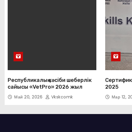
Республикалық кәсіби шеберлік
Сертифик
сайысы «VetPro» 2026 жыл
2025
Май 20, 2026
Vkskcomk
Мар 12, 