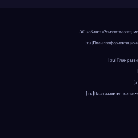
301 кабинет «Эпизоотология, м
[:ru]План профориентационн
[:ru]План разви
[:
[:ru]План развития техник-