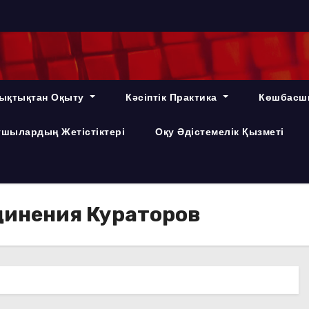
ықтықтан Оқыту
Кәсіптік Практика
Көшбасш
шылардың Жетістіктері
Оқу Әдістемелік Қызметі
динения Кураторов