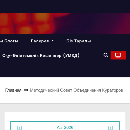
ы Блогы
Галерея
Біз Туралы
Оқу-Әдістемелік Кешендер (УМКД)
Главная
Методический Совет Объединения Кураторов
Авг 2026