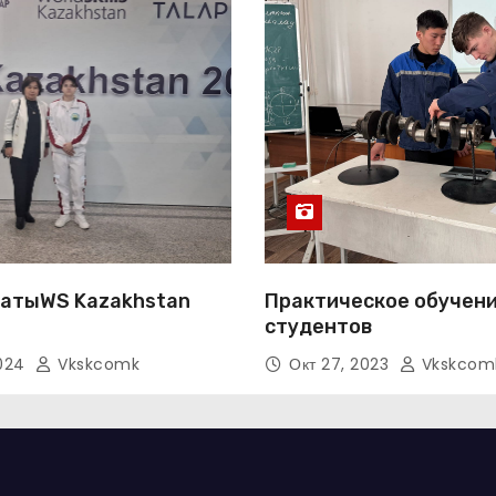
атыWS Kazakhstan
Практическое обучен
студентов
2024
Vkskcomk
Окт 27, 2023
Vkskcom