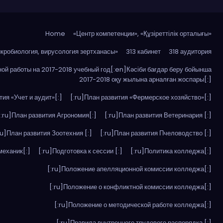
Home
«Центр компетенции», «Құзіреттілік орталығы»
икробиология, вирусология зертханасы»
313 кабинет
318 аудитория
ой работы на 2017-2018 учебный год[:en]Кәсіби бағдар беру бойынша
2017-2018 оқу жылына арналған жоспары[:]
тия «Учет и аудит»[:]
[:ru]План развития «Фермерское хозяйство»[:]
[:ru]План развития Агрономия[:]
[:ru]План развития Ветеринария [:]
ru]План развития Зоотехния [:]
[:ru]План развития Пчеловодство [:]
механик[:]
[:ru]Подготовка к сессии [:]
[:ru]Политика колледжа[:]
[:ru]Положение апелляционной комиссии колледжа[:]
[:ru]Положение о конфликтной комиссии колледжа[:]
[:ru]Положение о методической работе колледжа[:]
[:ru]Правила внутреннего трудового распорядка [:]