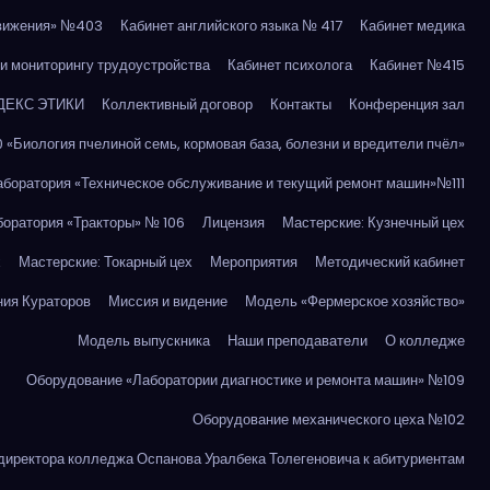
движения» №403
Кабинет английского языка № 417
Кабинет медика
и мониторингу трудоустройства
Кабинет психолога
Кабинет №415
ДЕКС ЭТИКИ
Коллективный договор
Контакты
Конференция зал
 «Биология пчелиной семь, кормовая база, болезни и вредители пчёл»
аборатория «Техническое обслуживание и текущий ремонт машин»№111
боратория «Тракторы» № 106
Лицензия
Мастерские: Кузнечный цех
х
Мастерские: Токарный цех
Мероприятия
Методический кабинет
ия Кураторов
Миссия и видение
Модель «Фермерское хозяйство»
Модель выпускника
Наши преподаватели
О колледже
Оборудование «Лаборатории диагностике и ремонта машин» №109
Оборудование механического цеха №102
иректора колледжа Оспанова Уралбека Толегеновича к абитуриентам