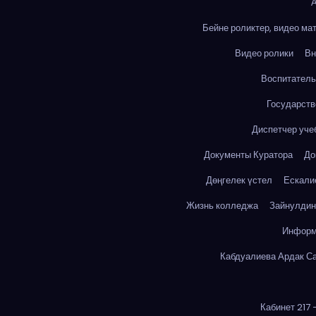
А
Бейне роликтер, видео ма
Видео ролики
Вн
Воспитатель
Государств
Диспетчер уче
Документы Куратора
До
Дөңгелек үстел
Ескали
Жизнь колледжа
Зайнулдин
Информ
Кабдуалиева Ардак С
Кабинет 217 