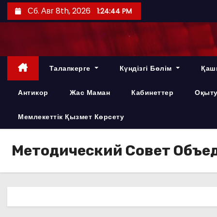
П
Сб. Авг 8th, 2026
1:24:45 PM
е
р
е
й
Талапкерге
Күндізгі Бөлім
Қаш
т
и
Антикор
Жас Маман
Кабинеттер
Оқыту
к
с
Мемлекеттік Қызмет Көрсету
о
д
Методический Совет Объе
е
р
ж
и
м