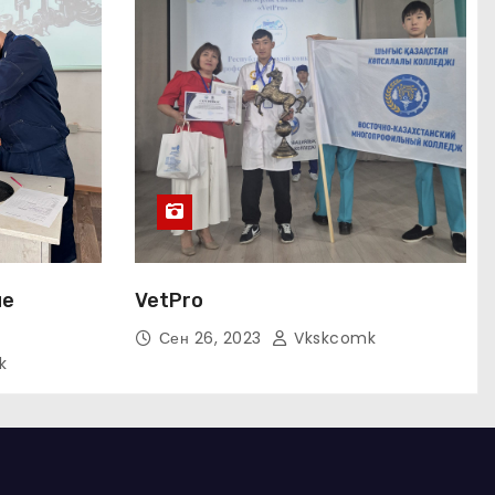
ие
VetPro
Сен 26, 2023
Vkskcomk
k