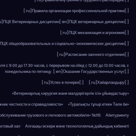
[:ru]Правила организации профессиональной практики[:]
ru]ПЦК Ветеринарных дисциплин[:en]ПЦК ветеринарных дипциплин[:]
[:ru]ПЦК механизация и агрономия[:]
]ПЦК общеобразовательных и социально-экономических дисциплин[:]
[:ru]Расписание заочного отделения[:]
я с 9.00 до 17.30 часов, с перерывом на обед с 12.00 до 13.00 часов, с
понедельника по пятницу. [:en]Оказание Государственных услуг[:]
[:ru]Успех в почерке[:]
[:ru]Хабарландыру[:]
«Ветеринарлық хирургия жане малдәрігерлік ісін ұйымдастыру»
жник честности и справедливости»
«Туралықты тұғыр еткен Төле би»
 обслуживание грузового и легкового автомобиля» №115
Абитуриенту
ктовый зал
Алғашқы әскери және технологиялық дайындық кәбинеті