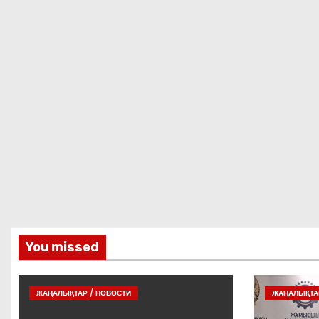
You missed
ЖАҢАЛЫҚТАР / НОВОСТИ
ЖАҢАЛЫҚТАР