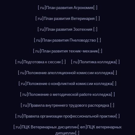
[:ru]План развития Агрономия[:]
[:ru]План развития Ветеринария [:]
[:ru]План развития Зоотехния [:]
[:ru]План развития Пчеловодство [:]
[:ru]План развития техник-механик[:]
[:ru]Подготовка к сессии [:]
[:ru]Политика колледжа[:]
[:ru]Положение апелляционной комиссии колледжа[:]
[:ru]Положение о конфликтной комиссии колледжа[:]
[:ru]Положение о методической работе колледжа[:]
[:ru]Правила внутреннего трудового распорядка [:]
[:ru]Правила организации профессиональной практики[:]
[:ru]ПЦК Ветеринарных дисциплин[:en]ПЦК ветеринарных
дипциплин[:]