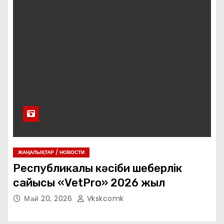
о
м
у
ЖАҢАЛЫҚТАР / НОВОСТИ
Республикалық кәсіби шеберлік
сайысы «VetPro» 2026 жыл
Май 20, 2026
Vkskcomk