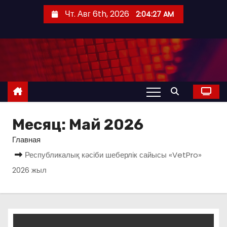
П
Чт. Авг 6th, 2026
2:04:28 AM
е
р
е
й
т
и
к
с
Месяц:
Май 2026
о
Главная
д
Республикалық кәсіби шеберлік сайысы «VetPro»
е
2026 жыл
р
ж
и
м