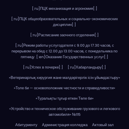
[:ru]ПЦК механизация и агрономия[:]
[:ru]ПЦК общеобразовательных и социально-экономических
дисциплин[:]
[:ru]Расписание заочного отделения[:]
[:ru]Режим работы услугодателя с 9.00 до 17.30 часов, с
перерывом на обед с 12.00 до 13.00 часов, с понедельника по
пятницу. [:en]Оказание Государственных услуг[:]
[:ru]Успех в почерке[:]
[:ru]Хабарландыру[:]
«Ветеринарлық хирургия жане малдәрігерлік ісін ұйымдастыру»
«Толе би — основоположник честности и справедливости»
«Туралықты тұғыр еткен Төле би»
«Устройство и техническое обслуживание грузового и легкового
автомобиля» №115
Абитуриенту
Администрация колледжа
Актовый зал