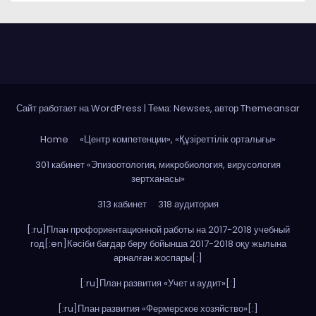
Сайт работает на WordPress
|
Тема: Newses, автор
Themeansar
Home
«Центр компетенции», «Құзіреттілік орталығы»
301 кабинет «Эпизоотология, микробиология, вирусология
зертханасы»
313 кабинет
318 аудитория
[:ru]План профориентационной работы на 2017-2018 учебный
год[:en]Кәсіби бағдар беру бойынша 2017-2018 оқу жылына
арналған жоспары[:]
[:ru]План развития «Учет и аудит»[:]
[:ru]План развития «Фермерское хозяйство»[:]