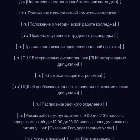
[:ru]Положение апелляционной комиссии колледжа[:]
[:ru]Положение о конфликтной комиссии колледжа[:]
[:ru]Положение о методической работе колледжа[:]
[:ru]Правила внутреннего трудового распорядка [:]
[:ru]Правила организации профессиональной практики[:]
[:ru]ПЦК Ветеринарных дисциплин[:en]ПЦК ветеринарных
дипциплин[:]
[:ru]ПЦК механизация и агрономия[:]
[:ru]ПЦК общеобразовательных и социально-экономических
дисциплин[:]
[:ru]Расписание заочного отделения[:]
[:ru]Режим работы услугодателя с 9.00 до 17.30 часов, с
перерывом на обед с 12.00 до 13.00 часов, с понедельника по
пятницу. [:en]Оказание Государственных услуг[:]
[:ru]Успех в почерке[:]
[:ru]Хабарландыру[:]