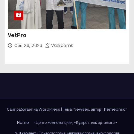
VetPro
Сен 26, 2023
Vkskcomk
Сайт работает на WordPress
|
Тема: Newses, автор
Themeansar
Home
«Центр компетенции», «Құзіреттілік орталығы»
301 кабинет «Эпизоотология, микробиология, вирусология