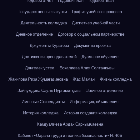
Годовой отчет
Годовой план
Годовой план
Государственные закупки
График учебного процесса
Деятельность колледжа
Диспетчер учебной части
Дневное отделение
Договор о социальном партнерстве
Документы Куратора
Документы проекта
Достижения преподавателей
Дуальное обучение
Дөңгелек үстел
Ескалиева Алия Солтанкызы
Жакипова Риза Жумагазиновна
Жас Маман
Жизнь колледжа
Зайнулдина Сәуле Нұрғамитқызы
Заочное отделение
Именные Стипендиаты
Информация, объявления
История колледжа
История создания колледжа
Кабдуалиева Ардак Саркымбаевна
Кабинет «Охрана труда и техника безопасности» №405