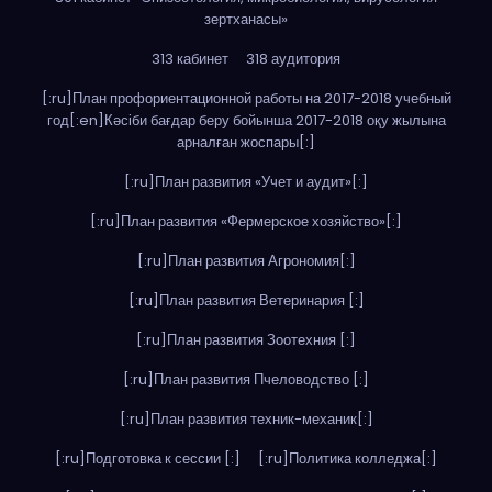
зертханасы»
313 кабинет
318 аудитория
[:ru]План профориентационной работы на 2017-2018 учебный
год[:en]Кәсіби бағдар беру бойынша 2017-2018 оқу жылына
арналған жоспары[:]
[:ru]План развития «Учет и аудит»[:]
[:ru]План развития «Фермерское хозяйство»[:]
[:ru]План развития Агрономия[:]
[:ru]План развития Ветеринария [:]
[:ru]План развития Зоотехния [:]
[:ru]План развития Пчеловодство [:]
[:ru]План развития техник-механик[:]
[:ru]Подготовка к сессии [:]
[:ru]Политика колледжа[:]