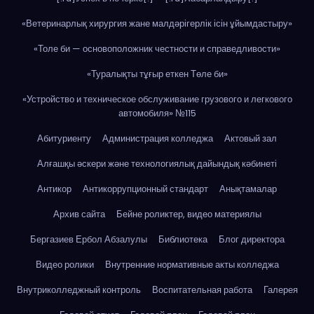
«Ветеринарлық хирургия жане малдәрігерлік ісін ұйымдастыру»
«Толе би — основоположник честности и справедливости»
«Туралықты тұғыр еткен Төле би»
«Устройство и техническое обслуживание грузового и легкового
автомобиля» №115
Абитуриенту
Администрация колледжа
Актовый зал
Алғашқы әскери және технологиялық дайындық кәбинеті
Антикор
Антикоррупционный стандарт
Анықтамалар
Архив сайта
Бейне роликтер, видео материялы
Бергазиев Ербол Абзалулы
Библиотека
Блог директора
Видео ролики
Внутренние нормативные акты колледжа
Внутриколледжный контроль
Воспитательная работа
Галерея