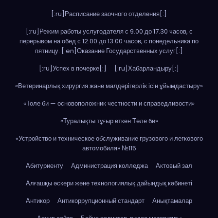
[:ru]Расписание заочного отделения[:]
[:ru]Режим работы услугодателя с 9.00 до 17.30 часов, с
перерывом на обед с 12.00 до 13.00 часов, с понедельника по
пятницу. [:en]Оказание Государственных услуг[:]
[:ru]Успех в почерке[:]
[:ru]Хабарландыру[:]
«Ветеринарлық хирургия жане малдәрігерлік ісін ұйымдастыру»
«Толе би — основоположник честности и справедливости»
«Туралықты тұғыр еткен Төле би»
«Устройство и техническое обслуживание грузового и легкового
автомобиля» №115
Абитуриенту
Администрация колледжа
Актовый зал
Алғашқы әскери және технологиялық дайындық кәбинеті
Антикор
Антикоррупционный стандарт
Анықтамалар