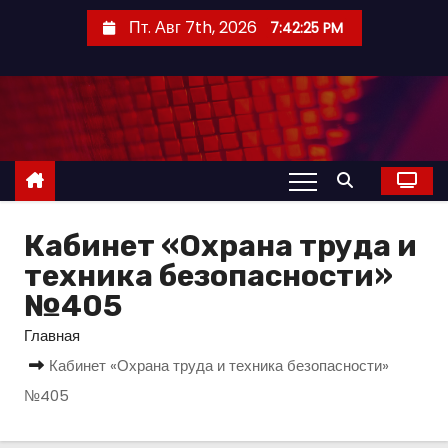
П
Пт. Авг 7th, 2026
7:42:26 PM
е
р
е
й
т
и
к
с
Кабинет «Охрана труда и
о
техника безопасности»
д
№405
е
Главная
р
Кабинет «Охрана труда и техника безопасности»
ж
№405
и
м