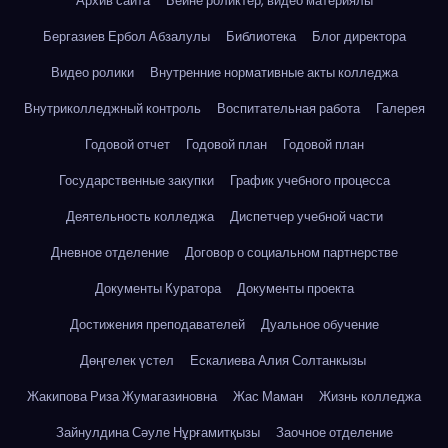
Архив сайта
Бейне роликтер, видео материялы
Бергазиев Ербол Абзалулы
Библиотека
Блог директора
Видео ролики
Внутренние нормативные акты колледжа
Внутриколледжный контроль
Воспитательная работа
Галерея
Годовой отчет
Годовой план
Годовой план
Государственные закупки
График учебного процесса
Деятельность колледжа
Диспетчер учебной части
Дневное отделение
Договор о социальном партнерстве
Документы Куратора
Документы проекта
Достижения преподавателей
Дуальное обучение
Дөңгелек үстел
Ескалиева Алия Солтанкызы
Жакипова Риза Жумагазиновна
Жас Маман
Жизнь колледжа
Зайнулдина Сәуле Нұрғамитқызы
Заочное отделение