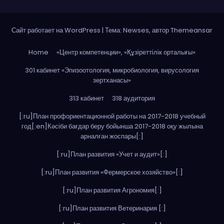
Сайт работает на WordPress
|
Тема: Newses, автор
Themeansar
Home
«Центр компетенции», «Құзіреттілік орталығы»
301 кабинет «Эпизоотология, микробиология, вирусология
зертханасы»
313 кабинет
318 аудитория
[:ru]План профориентационной работы на 2017-2018 учебный
год[:en]Кәсіби бағдар беру бойынша 2017-2018 оқу жылына
арналған жоспары[:]
[:ru]План развития «Учет и аудит»[:]
[:ru]План развития «Фермерское хозяйство»[:]
[:ru]План развития Агрономия[:]
[:ru]План развития Ветеринария [:]