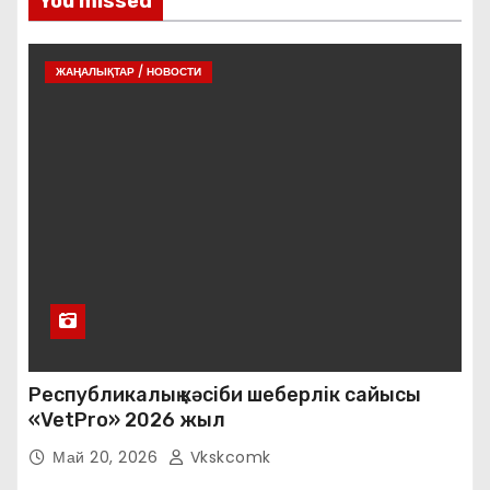
You missed
ЖАҢАЛЫҚТАР / НОВОСТИ
Республикалық кәсіби шеберлік сайысы
«VetPro» 2026 жыл
Май 20, 2026
Vkskcomk