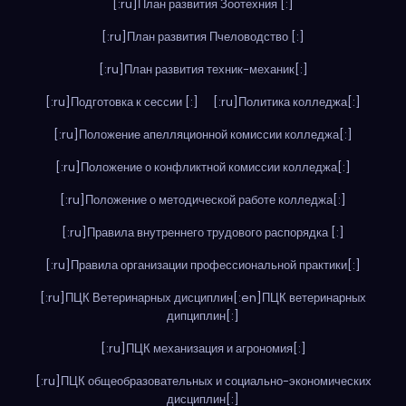
[:ru]План развития Зоотехния [:]
[:ru]План развития Пчеловодство [:]
[:ru]План развития техник-механик[:]
[:ru]Подготовка к сессии [:]
[:ru]Политика колледжа[:]
[:ru]Положение апелляционной комиссии колледжа[:]
[:ru]Положение о конфликтной комиссии колледжа[:]
[:ru]Положение о методической работе колледжа[:]
[:ru]Правила внутреннего трудового распорядка [:]
[:ru]Правила организации профессиональной практики[:]
[:ru]ПЦК Ветеринарных дисциплин[:en]ПЦК ветеринарных
дипциплин[:]
[:ru]ПЦК механизация и агрономия[:]
[:ru]ПЦК общеобразовательных и социально-экономических
дисциплин[:]