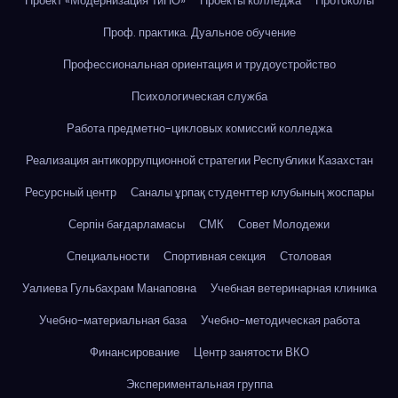
Проект «Модернизация ТиПО»
Проекты колледжа
Протоколы
Проф. практика. Дуальное обучение
Профессиональная ориентация и трудоустройство
Психологическая служба
Работа предметно-цикловых комиссий колледжа
Реализация антикоррупционной стратегии Республики Казахстан
Ресурсный центр
Саналы ұрпақ студенттер клубының жоспары
Серпін бағдарламасы
СМК
Совет Молодежи
Специальности
Спортивная секция
Столовая
Уалиева Гульбахрам Манаповна
Учебная ветеринарная клиника
Учебно-материальная база
Учебно-методическая работа
Финансирование
Центр занятости ВКО
Экспериментальная группа