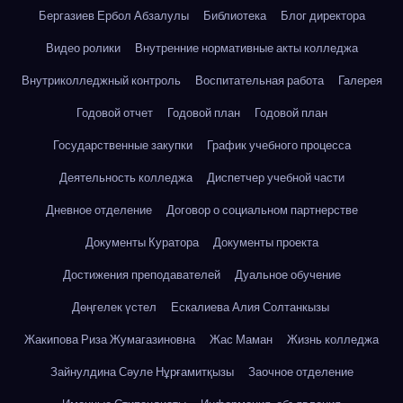
Бергазиев Ербол Абзалулы
Библиотека
Блог директора
Видео ролики
Внутренние нормативные акты колледжа
Внутриколледжный контроль
Воспитательная работа
Галерея
Годовой отчет
Годовой план
Годовой план
Государственные закупки
График учебного процесса
Деятельность колледжа
Диспетчер учебной части
Дневное отделение
Договор о социальном партнерстве
Документы Куратора
Документы проекта
Достижения преподавателей
Дуальное обучение
Дөңгелек үстел
Ескалиева Алия Солтанкызы
Жакипова Риза Жумагазиновна
Жас Маман
Жизнь колледжа
Зайнулдина Сәуле Нұрғамитқызы
Заочное отделение