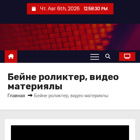
П
Чт. Авг 6th, 2026
12:58:30 PM
е
р
е
й
т
и
к
с
Бейне роликтер, видео
о
материялы
д
Главная
Бейне роликтер, видео материялы
е
р
ж
и
м