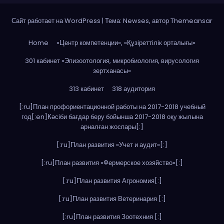
Сайт работает на WordPress
|
Тема: Newses, автор
Themeansar
Home
«Центр компетенции», «Құзіреттілік орталығы»
301 кабинет «Эпизоотология, микробиология, вирусология
зертханасы»
313 кабинет
318 аудитория
[:ru]План профориентационной работы на 2017-2018 учебный
год[:en]Кәсіби бағдар беру бойынша 2017-2018 оқу жылына
арналған жоспары[:]
[:ru]План развития «Учет и аудит»[:]
[:ru]План развития «Фермерское хозяйство»[:]
[:ru]План развития Агрономия[:]
[:ru]План развития Ветеринария [:]
[:ru]План развития Зоотехния [:]