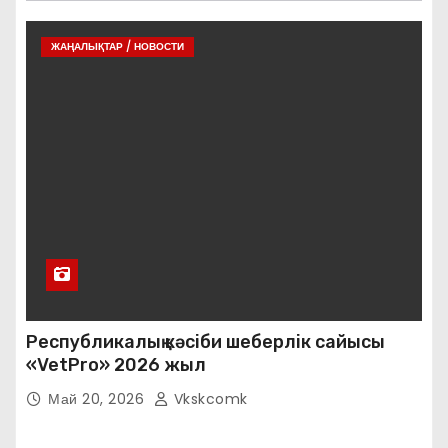
ЖАҢАЛЫҚТАР / НОВОСТИ
Республикалық кәсіби шеберлік сайысы
«VetPro» 2026 жыл
Май 20, 2026
Vkskcomk