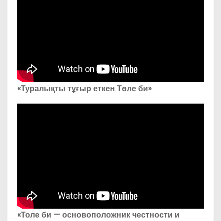
о
м
у
«Туралықты тұғыр еткен Төле би»
«Толе би — основоположник честности и