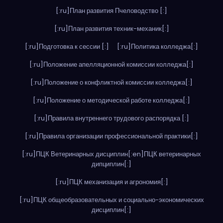
[:ru]План развития Пчеловодство [:]
[:ru]План развития техник-механик[:]
[:ru]Подготовка к сессии [:]
[:ru]Политика колледжа[:]
[:ru]Положение апелляционной комиссии колледжа[:]
[:ru]Положение о конфликтной комиссии колледжа[:]
[:ru]Положение о методической работе колледжа[:]
[:ru]Правила внутреннего трудового распорядка [:]
[:ru]Правила организации профессиональной практики[:]
[:ru]ПЦК Ветеринарных дисциплин[:en]ПЦК ветеринарных
дипциплин[:]
[:ru]ПЦК механизация и агрономия[:]
[:ru]ПЦК общеобразовательных и социально-экономических
дисциплин[:]