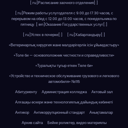
[:ru]Расписание заочного отделения[:]
[:ru]Режим работы услугодателя с 9.00 до 17.30 часов, с
перерывом на обед с 12.00 до 13.00 часов, с понедельника по
пятницу. [:en]Оказание Государственных услуг[:]
[:ru]Успех в почерке[:]
[:ru]Хабарландыру[:]
«Ветеринарлық хирургия жане малдәрігерлік ісін ұйымдастыру»
«Толе би — основоположник честности и справедливости»
«Туралықты тұғыр еткен Төле би»
«Устройство и техническое обслуживание грузового и легкового
автомобиля» №115
Абитуриенту
Администрация колледжа
Актовый зал
Алғашқы әскери және технологиялық дайындық кәбинеті
Антикор
Антикоррупционный стандарт
Анықтамалар
Архив сайта
Бейне роликтер, видео материялы