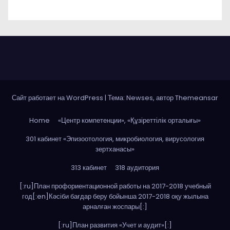
Сайт работает на WordPress
|
Тема: Newses, автор
Themeansar
Home
«Центр компетенции», «Құзіреттілік орталығы»
301 кабинет «Эпизоотология, микробиология, вирусология
зертханасы»
313 кабинет
318 аудитория
[:ru]План профориентационной работы на 2017-2018 учебный
год[:en]Кәсіби бағдар беру бойынша 2017-2018 оқу жылына
арналған жоспары[:]
[:ru]План развития «Учет и аудит»[:]