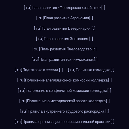
[:ru]План развития «Фермерское хозяйство»[:]
[:ru]План развития Агрономия[:]
[:ru]План развития Ветеринария [:]
[:ru]План развития Зоотехния [:]
[:ru]План развития Пчеловодство [:]
[:ru]План развития техник-механик[:]
[:ru]Подготовка к сессии [:]
[:ru]Политика колледжа[:]
[:ru]Положение апелляционной комиссии колледжа[:]
[:ru]Положение о конфликтной комиссии колледжа[:]
[:ru]Положение о методической работе колледжа[:]
[:ru]Правила внутреннего трудового распорядка [:]
[:ru]Правила организации профессиональной практики[:]