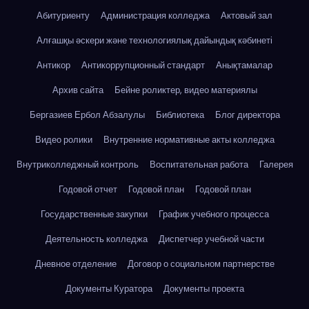
Абитуриенту
Администрация колледжа
Актовый зал
Алғашқы әскери және технологиялық дайындық кәбинеті
Антикор
Антикоррупционный стандарт
Анықтамалар
Архив сайта
Бейне роликтер, видео материялы
Бергазиев Ербол Абзалулы
Библиотека
Блог директора
Видео ролики
Внутренние нормативные акты колледжа
Внутриколледжный контроль
Воспитательная работа
Галерея
Годовой отчет
Годовой план
Годовой план
Государственные закупки
График учебного процесса
Деятельность колледжа
Диспетчер учебной части
Дневное отделение
Договор о социальном партнерстве
Документы Куратора
Документы проекта