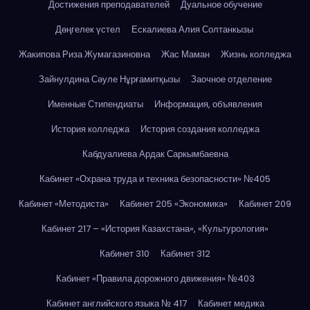
Достижения преподавателей
Дуальное обучение
Дөңгелек үстел
Ескалиева Алия Солтанкызы
Жакипова Риза Жумагазиновна
Жас Маман
Жизнь колледжа
Зайнулдина Сәуле Нұрғамитқызы
Заочное отделение
Именные Стипендиаты
Информация, объявления
История колледжа
История создания колледжа
Кабдуалиева Ардак Саркымбаевна
Кабинет «Охрана труда и техника безопасности» №405
Кабинет «Методиста»
Кабинет 205 «Экономика»
Кабинет 209
Кабинет 217 – «История Казахстана», «Культурология»
Кабинет 310
Кабинет 312
Кабинет «Правила дорожного движения» №403
Кабинет английского языка № 417
Кабинет медика