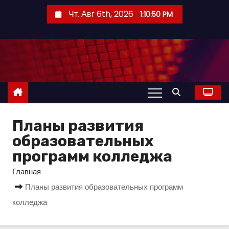
П
Чт. Авг 6th, 2026
1:10:51 PM
е
р
е
й
т
и
к
с
Планы развития
о
образовательных
д
программ колледжа
е
Главная
р
Планы развития образовательных программ
ж
колледжа
и
м