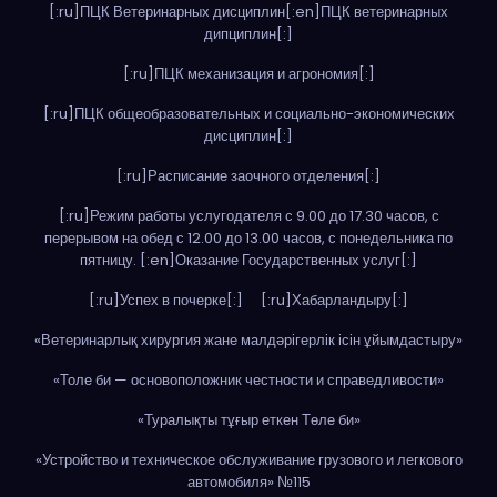
[:ru]ПЦК Ветеринарных дисциплин[:en]ПЦК ветеринарных
дипциплин[:]
[:ru]ПЦК механизация и агрономия[:]
[:ru]ПЦК общеобразовательных и социально-экономических
дисциплин[:]
[:ru]Расписание заочного отделения[:]
[:ru]Режим работы услугодателя с 9.00 до 17.30 часов, с
перерывом на обед с 12.00 до 13.00 часов, с понедельника по
пятницу. [:en]Оказание Государственных услуг[:]
[:ru]Успех в почерке[:]
[:ru]Хабарландыру[:]
«Ветеринарлық хирургия жане малдәрігерлік ісін ұйымдастыру»
«Толе би — основоположник честности и справедливости»
«Туралықты тұғыр еткен Төле би»
«Устройство и техническое обслуживание грузового и легкового
автомобиля» №115