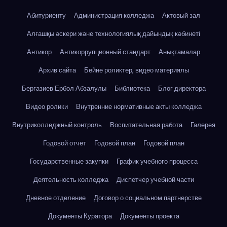
Абитуриенту
Администрация колледжа
Актовый зал
Алғашқы әскери және технологиялық дайындық кәбинеті
Антикор
Антикоррупционный стандарт
Анықтамалар
Архив сайта
Бейне роликтер, видео материялы
Бергазиев Ербол Абзалулы
Библиотека
Блог директора
Видео ролики
Внутренние нормативные акты колледжа
Внутриколледжный контроль
Воспитательная работа
Галерея
Годовой отчет
Годовой план
Годовой план
Государственные закупки
График учебного процесса
Деятельность колледжа
Диспетчер учебной части
Дневное отделение
Договор о социальном партнерстве
Документы Куратора
Документы проекта