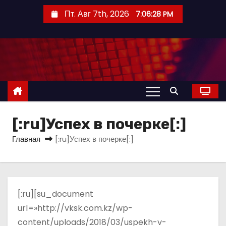
П
Пт. Авг 7th, 2026
7:06:28 PM
е
р
е
й
т
и
к
с
[:ru]Успех в почерке[:]
о
Главная
[:ru]Успех в почерке[:]
д
е
р
ж
[:ru][su_document
и
url=»http://vksk.com.kz/wp-
м
content/uploads/2018/03/uspekh-v-