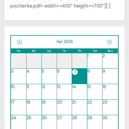
о
pocherke.pdf» width=»400″ height=»700″][:]
м
у
Авг 2026
Пн
Вт
Ср
Чт
Пт
Сб
Вск
1
2
3
4
5
6
8
9
7
10
11
12
13
14
15
16
17
18
19
20
21
22
23
24
25
26
27
28
29
30