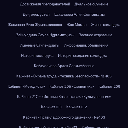
Достижения преподавателей
Дуальное обучение
Дөңгелек үстел
Ескалиева Алия Солтанкызы
Жакипова Риза Жумагазиновна
Жас Маман
Жизнь колледжа
Зайнулдина Сәуле Нұрғамитқызы
Заочное отделение
Именные Стипендиаты
Информация, объявления
История колледжа
История создания колледжа
Кабдуалиева Ардак Саркымбаевна
Кабинет «Охрана труда и техника безопасности» №405
Кабинет «Методиста»
Кабинет 205 «Экономика»
Кабинет 209
Кабинет 217 – «История Казахстана», «Культурология»
Кабинет 310
Кабинет 312
Кабинет «Правила дорожного движения» №403
Кабинет английского языка № 417
Кабинет медика