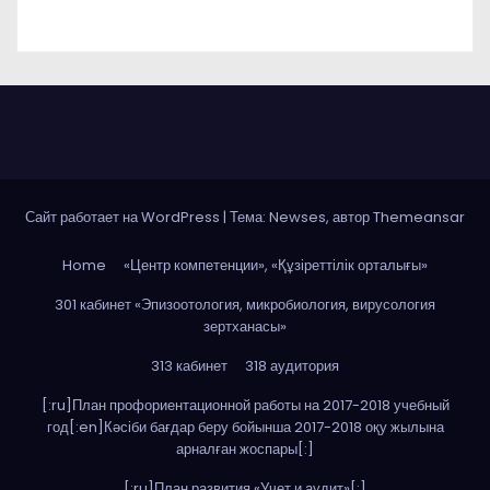
Сайт работает на WordPress
|
Тема: Newses, автор
Themeansar
Home
«Центр компетенции», «Құзіреттілік орталығы»
301 кабинет «Эпизоотология, микробиология, вирусология
зертханасы»
313 кабинет
318 аудитория
[:ru]План профориентационной работы на 2017-2018 учебный
год[:en]Кәсіби бағдар беру бойынша 2017-2018 оқу жылына
арналған жоспары[:]
[:ru]План развития «Учет и аудит»[:]