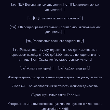
[:ru]ПЦК Ветеринарных дисциплин[:en]ПЦК ветеринарных
дипциплин[:]
[:ru]ПЦК механизация и агрономия[:]
[:ru]ПЦК общеобразовательных и социально-экономических
дисциплин[:]
[:ru]Расписание заочного отделения[:]
[:ru]Режим работы услугодателя с 9.00 до 17.30 часов, с
перерывом на обед с 12.00 до 13.00 часов, с понедельника по
пятницу. [:en]Оказание Государственных услуг[:]
[:ru]Успех в почерке[:]
[:ru]Хабарландыру[:]
«Ветеринарлық хирургия жане малдәрігерлік ісін ұйымдастыру»
«Толе би — основоположник честности и справедливости»
«Туралықты тұғыр еткен Төле би»
«Устройство и техническое обслуживание грузового и легкового
автомобиля» №115