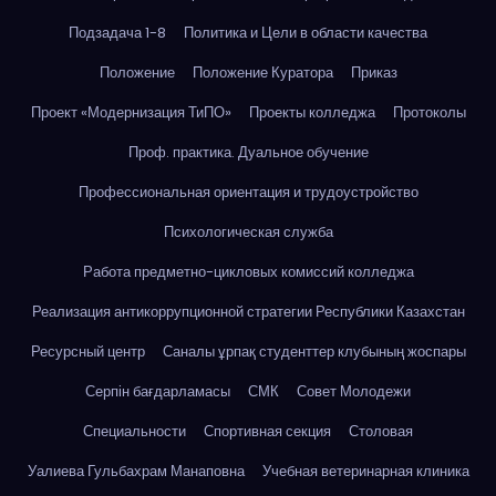
Подзадача 1-8
Политика и Цели в области качества
Положение
Положение Куратора
Приказ
Проект «Модернизация ТиПО»
Проекты колледжа
Протоколы
Проф. практика. Дуальное обучение
Профессиональная ориентация и трудоустройство
Психологическая служба
Работа предметно-цикловых комиссий колледжа
Реализация антикоррупционной стратегии Республики Казахстан
Ресурсный центр
Саналы ұрпақ студенттер клубының жоспары
Серпін бағдарламасы
СМК
Совет Молодежи
Специальности
Спортивная секция
Столовая
Уалиева Гульбахрам Манаповна
Учебная ветеринарная клиника