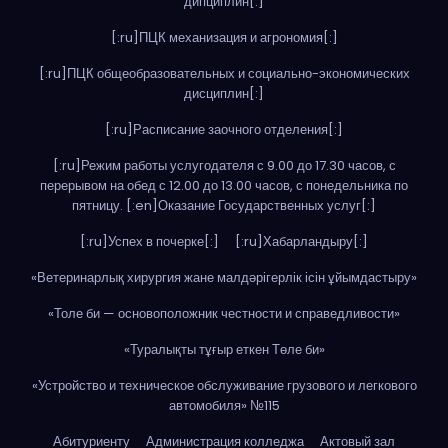
дипциплин[:]
[:ru]ПЦК механизация и агрономия[:]
[:ru]ПЦК общеобразовательных и социально-экономических
дисциплин[:]
[:ru]Расписание заочного отделения[:]
[:ru]Режим работы услугодателя с 9.00 до 17.30 часов, с
перерывом на обед с 12.00 до 13.00 часов, с понедельника по
пятницу. [:en]Оказание Государственных услуг[:]
[:ru]Успех в почерке[:]
[:ru]Хабарландыру[:]
«Ветеринарлық хирургия жане малдәрігерлік ісін ұйымдастыру»
«Толе би — основоположник честности и справедливости»
«Туралықты тұғыр еткен Төле би»
«Устройство и техническое обслуживание грузового и легкового
автомобиля» №115
Абитуриенту
Администрация колледжа
Актовый зал