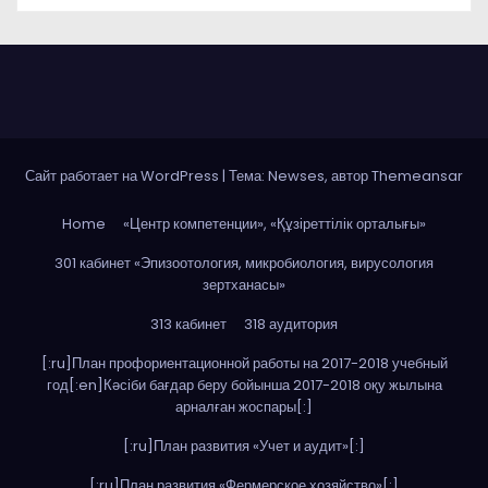
Сайт работает на WordPress
|
Тема: Newses, автор
Themeansar
Home
«Центр компетенции», «Құзіреттілік орталығы»
301 кабинет «Эпизоотология, микробиология, вирусология
зертханасы»
313 кабинет
318 аудитория
[:ru]План профориентационной работы на 2017-2018 учебный
год[:en]Кәсіби бағдар беру бойынша 2017-2018 оқу жылына
арналған жоспары[:]
[:ru]План развития «Учет и аудит»[:]
[:ru]План развития «Фермерское хозяйство»[:]