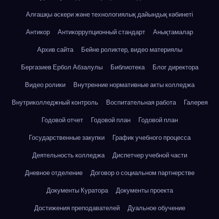
Алғашқы әскери және технологиялық дайындық кәбинеті
Антикор
Антикоррупционный стандарт
Анықтамалар
Архив сайта
Бейне роликтер, видео материялы
Бергазиев Ербол Абзалулы
Библиотека
Блог директора
Видео ролики
Внутренние нормативные акты колледжа
Внутриколледжный контроль
Воспитательная работа
Галерея
Годовой отчет
Годовой план
Годовой план
Государственные закупки
График учебного процесса
Деятельность колледжа
Диспетчер учебной части
Дневное отделение
Договор о социальном партнерстве
Документы Куратора
Документы проекта
Достижения преподавателей
Дуальное обучение