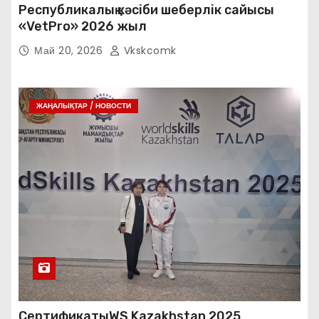
Республикалық кәсіби шеберлік сайысы
«VetPro» 2026 жыл
Май 20, 2026
Vkskcomk
ЖАҢАЛЫҚТАР / НОВОСТИ
СертификатыWS Kazakhstan 2025