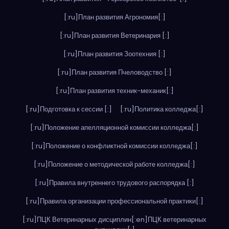
[:ru]План развития Агрономия[:]
[:ru]План развития Ветеринария [:]
[:ru]План развития Зоотехния [:]
[:ru]План развития Пчеловодство [:]
[:ru]План развития техник-механик[:]
[:ru]Подготовка к сессии [:]
[:ru]Политика колледжа[:]
[:ru]Положение апелляционной комиссии колледжа[:]
[:ru]Положение о конфликтной комиссии колледжа[:]
[:ru]Положение о методической работе колледжа[:]
[:ru]Правила внутреннего трудового распорядка [:]
[:ru]Правила организации профессиональной практики[:]
[:ru]ПЦК Ветеринарных дисциплин[:en]ПЦК ветеринарных