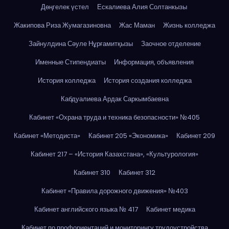
Дөңгелек үстел
Ескалиева Алия Солтанкызы
Жакипова Риза Жумагазиновна
Жас Маман
Жизнь колледжа
Зайнулдина Сәуле Нұрғамитқызы
Заочное отделение
Именные Стипендиаты
Информация, объявления
История колледжа
История создания колледжа
Кабдуалиева Ардак Саркымбаевна
Кабинет «Охрана труда и техника безопасности» №405
Кабинет «Методиста»
Кабинет 205 «Экономика»
Кабинет 209
Кабинет 217 – «История Казахстана», «Культурология»
Кабинет 310
Кабинет 312
Кабинет «Правила дорожного движения» №403
Кабинет английского языка № 417
Кабинет медика
Кабинет по профориентаций и мониторингу трудоустройства