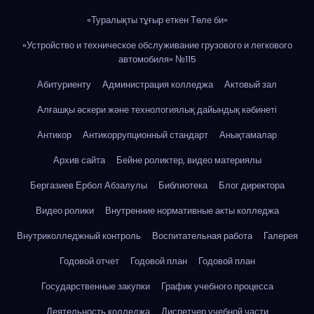
«Туралықты тұғыр еткен Төле би»
«Устройство и техническое обслуживание грузового и легкового
автомобиля» №115
Абитуриенту
Администрация колледжа
Актовый зал
Алғашқы әскери және технологиялық дайындық кәбинеті
Антикор
Антикоррупционный стандарт
Анықтамалар
Архив сайта
Бейне роликтер, видео материялы
Бергазиев Ербол Абзалулы
Библиотека
Блог директора
Видео ролики
Внутренние нормативные акты колледжа
Внутриколледжный контроль
Воспитательная работа
Галерея
Годовой отчет
Годовой план
Годовой план
Государственные закупки
График учебного процесса
Деятельность колледжа
Диспетчер учебной части