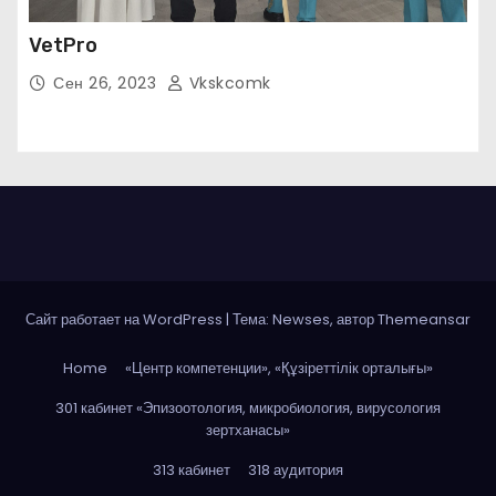
VetPro
Сен 26, 2023
Vkskcomk
Сайт работает на WordPress
|
Тема: Newses, автор
Themeansar
Home
«Центр компетенции», «Құзіреттілік орталығы»
301 кабинет «Эпизоотология, микробиология, вирусология
зертханасы»
313 кабинет
318 аудитория