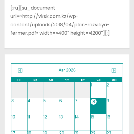
о
[:ru][su_document
м
url=»http://vksk.com.kz/wp-
у
content/uploads/2018/04/plan-razvitiya-
fermer.pdf» width=»400″ height=»1200″][:]
Авг 2026
Пн
Вт
Ср
Чт
Пт
Сб
Вск
1
2
3
4
5
6
7
9
8
10
11
12
13
14
15
16
17
18
19
20
21
22
23