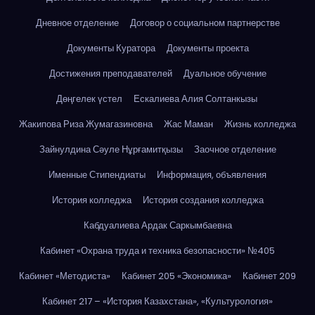
Дневное отделение
Договор о социальном партнерстве
Документы Куратора
Документы проекта
Достижения преподавателей
Дуальное обучение
Дөңгелек үстел
Ескалиева Алия Солтанкызы
Жакипова Риза Жумагазиновна
Жас Маман
Жизнь колледжа
Зайнулдина Сәуле Нұрғамитқызы
Заочное отделение
Именные Стипендиаты
Информация, объявления
История колледжа
История создания колледжа
Кабдуалиева Ардак Саркымбаевна
Кабинет «Охрана труда и техника безопасности» №405
Кабинет «Методиста»
Кабинет 205 «Экономика»
Кабинет 209
Кабинет 217 – «История Казахстана», «Культурология»