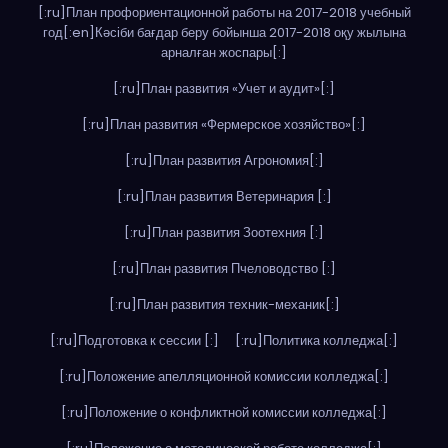
[:ru]План профориентационной работы на 2017-2018 учебный
год[:en]Кәсіби бағдар беру бойынша 2017-2018 оқу жылына
арналған жоспары[:]
[:ru]План развития «Учет и аудит»[:]
[:ru]План развития «Фермерское хозяйство»[:]
[:ru]План развития Агрономия[:]
[:ru]План развития Ветеринария [:]
[:ru]План развития Зоотехния [:]
[:ru]План развития Пчеловодство [:]
[:ru]План развития техник-механик[:]
[:ru]Подготовка к сессии [:]
[:ru]Политика колледжа[:]
[:ru]Положение апелляционной комиссии колледжа[:]
[:ru]Положение о конфликтной комиссии колледжа[:]