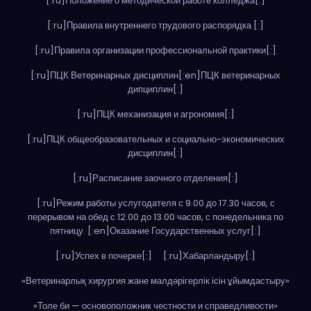
[:ru]Положение о методической работе колледжа[:]
[:ru]Правила внутреннего трудового распорядка [:]
[:ru]Правила организации профессиональной практики[:]
[:ru]ПЦК Ветеринарных дисциплин[:en]ПЦК ветеринарных
дипциплин[:]
[:ru]ПЦК механизация и агрономия[:]
[:ru]ПЦК общеобразовательных и социально-экономических
дисциплин[:]
[:ru]Расписание заочного отделения[:]
[:ru]Режим работы услугодателя с 9.00 до 17.30 часов, с
перерывом на обед с 12.00 до 13.00 часов, с понедельника по
пятницу. [:en]Оказание Государственных услуг[:]
[:ru]Успех в почерке[:]
[:ru]Хабарландыру[:]
«Ветеринарлық хирургия жане малдәрігерлік ісін ұйымдастыру»
«Толе би — основоположник честности и справедливости»