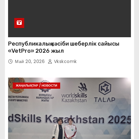
Республикалық кәсіби шеберлік сайысы
«VetPro» 2026 жыл
Май 20, 2026
Vkskcomk
ЖАҢАЛЫҚТАР / НОВОСТИ