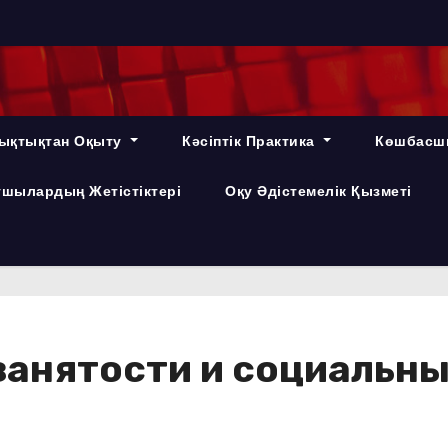
ықтықтан Оқыту
Кәсіптік Практика
Көшбасш
шылардың Жетістіктері
Оқу Әдістемелік Қызметі
занятости и социальных