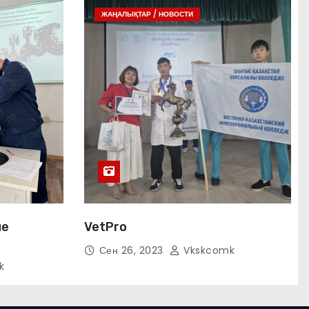
ЖАҢАЛЫҚТАР / НОВОСТИ
ие
VetPro
Сен 26, 2023
Vkskcomk
k