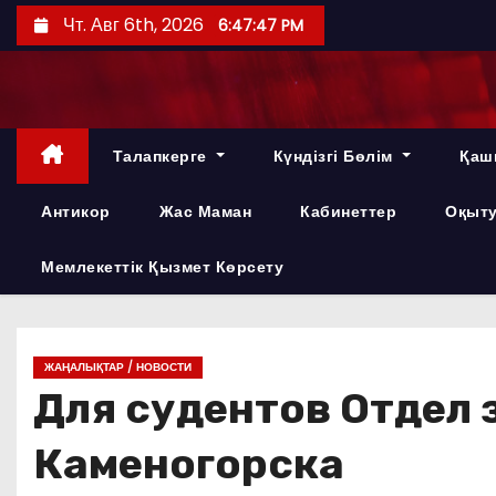
П
Чт. Авг 6th, 2026
6:47:48 PM
е
р
е
й
Талапкерге
Күндізгі Бөлім
Қаш
т
и
Антикор
Жас Маман
Кабинеттер
Оқыту
к
с
Мемлекеттік Қызмет Көрсету
о
д
е
ЖАҢАЛЫҚТАР / НОВОСТИ
р
Для судентов Отдел 
ж
и
Каменогорска
м