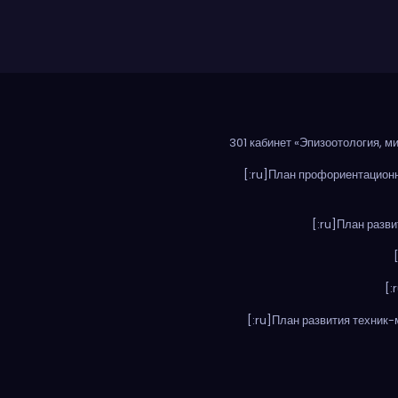
301 кабинет «Эпизоотология, м
[:ru]План профориентационн
[:ru]План разви
[:
[:ru]План развития техник-