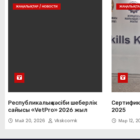
ЖАҢАЛЫҚТАР / НОВОСТИ
ЖАҢАЛЫҚТАР
Республикалық кәсіби шеберлік
Сертифик
сайысы «VetPro» 2026 жыл
2025
Май 20, 2026
Vkskcomk
Мар 12, 