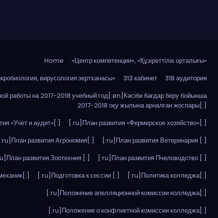
Home
«Центр компетенции», «Құзіреттілік орталығы»
икробиология, вирусология зертханасы»
313 кабинет
318 аудитория
ой работы на 2017-2018 учебный год[:en]Кәсіби бағдар беру бойынша
2017-2018 оқу жылына арналған жоспары[:]
тия «Учет и аудит»[:]
[:ru]План развития «Фермерское хозяйство»[:]
[:ru]План развития Агрономия[:]
[:ru]План развития Ветеринария [:]
ru]План развития Зоотехния [:]
[:ru]План развития Пчеловодство [:]
механик[:]
[:ru]Подготовка к сессии [:]
[:ru]Политика колледжа[:]
[:ru]Положение апелляционной комиссии колледжа[:]
[:ru]Положение о конфликтной комиссии колледжа[:]