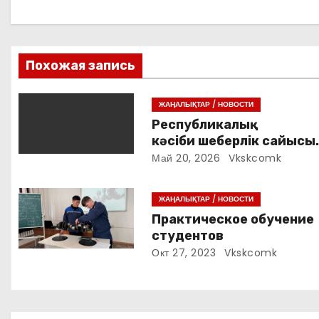
а
ц
Похожая запись
и
ЖАҢАЛЫҚТАР / НОВОСТИ
я
Республикалық
кәсіби шеберлік сайысы
п
«VetPro» 2026 жыл
Май 20, 2026
Vkskcomk
о
ЖАҢАЛЫҚТАР / НОВОСТИ
з
Практическое обучение
а
студентов
Окт 27, 2023
Vkskcomk
п
и