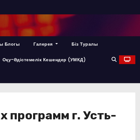
ы Блогы
Галерея
Біз Туралы
Оқу-Әдістемелік Кешендер (УМКД)
 программ г. Усть-