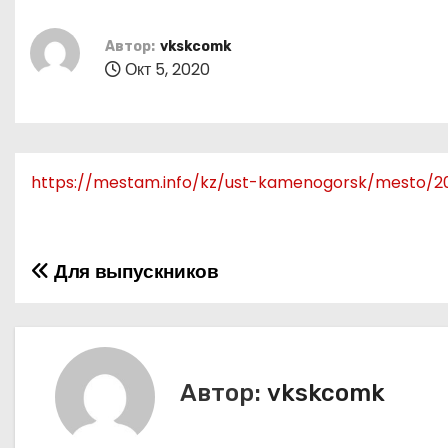
о
м
Автор:
vkskcomk
у
Окт 5, 2020
https://mestam.info/kz/ust-kamenogorsk/mesto/2
Для выпускников
Н
а
в
Автор:
vkskcomk
и
г