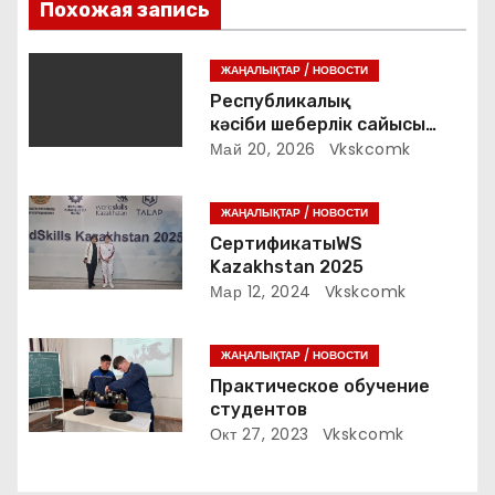
Похожая запись
я
п
ЖАҢАЛЫҚТАР / НОВОСТИ
Республикалық
о
кәсіби шеберлік сайысы
«VetPro» 2026 жыл
Май 20, 2026
Vkskcomk
з
а
ЖАҢАЛЫҚТАР / НОВОСТИ
СертификатыWS
п
Kazakhstan 2025
Мар 12, 2024
Vkskcomk
и
с
ЖАҢАЛЫҚТАР / НОВОСТИ
Практическое обучение
я
студентов
Окт 27, 2023
Vkskcomk
м