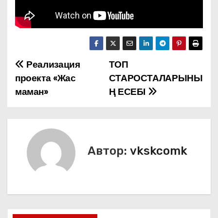
Реализация
ТОП
Н
проекта «Жас
СТАРОСТАЛАРЫНЫ
а
маман»
Ң ЕСЕБІ
в
и
г
Автор:
vkskcomk
а
ц
и