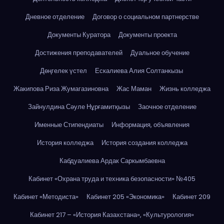
Дневное отделение
Договор о социальном партнерстве
Документы Куратора
Документы проекта
Достижения преподавателей
Дуальное обучение
Дөңгелек үстел
Ескалиева Алия Солтанкызы
Жакипова Риза Жумагазиновна
Жас Маман
Жизнь колледжа
Зайнулдина Сәуле Нұрғамитқызы
Заочное отделение
Именные Стипендиаты
Информация, объявления
История колледжа
История создания колледжа
Кабдуалиева Ардак Саркымбаевна
Кабинет «Охрана труда и техника безопасности» №405
Кабинет «Методиста»
Кабинет 205 «Экономика»
Кабинет 209
Кабинет 217 – «История Казахстана», «Культурология»