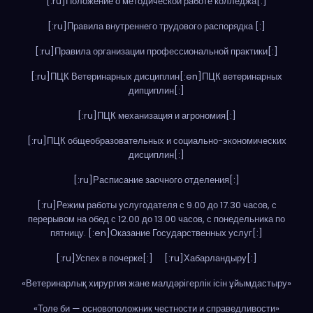
[:ru]Положение о методической работе колледжа[:]
[:ru]Правила внутреннего трудового распорядка [:]
[:ru]Правила организации профессиональной практики[:]
[:ru]ПЦК Ветеринарных дисциплин[:en]ПЦК ветеринарных
дипциплин[:]
[:ru]ПЦК механизация и агрономия[:]
[:ru]ПЦК общеобразовательных и социально-экономических
дисциплин[:]
[:ru]Расписание заочного отделения[:]
[:ru]Режим работы услугодателя с 9.00 до 17.30 часов, с
перерывом на обед с 12.00 до 13.00 часов, с понедельника по
пятницу. [:en]Оказание Государственных услуг[:]
[:ru]Успех в почерке[:]
[:ru]Хабарландыру[:]
«Ветеринарлық хирургия жане малдәрігерлік ісін ұйымдастыру»
«Толе би — основоположник честности и справедливости»