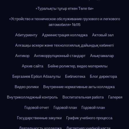
«Туралықты тұғыр еткен Төле би»
«Устройство и техническое обслуживание грузового и легкового
автомобиля» №115
Абитуриенту
Администрация колледжа
Актовый зал
Алғашқы әскери және технологиялық дайындық кәбинеті
Антикор
Антикоррупционный стандарт
Анықтамалар
Архив сайта
Бейне роликтер, видео материялы
Бергазиев Ербол Абзалулы
Библиотека
Блог директора
Видео ролики
Внутренние нормативные акты колледжа
Внутриколледжный контроль
Воспитательная работа
Галерея
Годовой отчет
Годовой план
Годовой план
Государственные закупки
График учебного процесса
Деятельность колледжа
Диспетчер учебной части