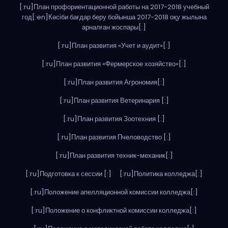
[:ru]План профориентационной работы на 2017-2018 учебный
год[:en]Кәсіби бағдар беру бойынша 2017-2018 оқу жылына
арналған жоспары[:]
[:ru]План развития «Учет и аудит»[:]
[:ru]План развития «Фермерское хозяйство»[:]
[:ru]План развития Агрономия[:]
[:ru]План развития Ветеринария [:]
[:ru]План развития Зоотехния [:]
[:ru]План развития Пчеловодство [:]
[:ru]План развития техник-механик[:]
[:ru]Подготовка к сессии [:]
[:ru]Политика колледжа[:]
[:ru]Положение апелляционной комиссии колледжа[:]
[:ru]Положение о конфликтной комиссии колледжа[:]