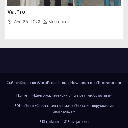
VetPro
Сен 26, 2023
Vkskcomk
Сайт работает на WordPress
|
Тема: Newses, автор
Themeansar
Home
«Центр компетенции», «Құзіреттілік орталығы»
301 кабинет «Эпизоотология, микробиология, вирусология
зертханасы»
313 кабинет
318 аудитория