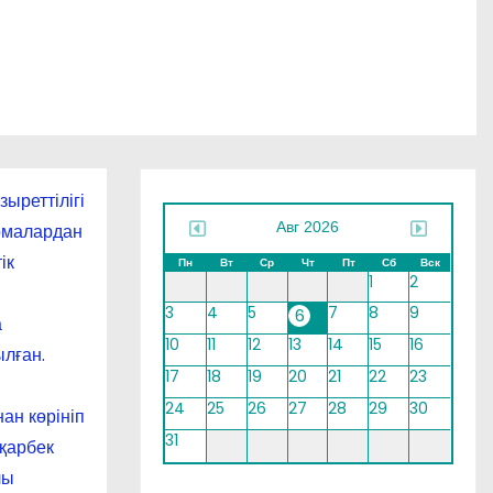
ыреттілігі
Авг 2026
ырмалардан
ік
Пн
Вт
Ср
Чт
Пт
Сб
Вск
1
2
3
4
5
7
8
9
6
а
10
11
12
13
14
15
16
лған.
17
18
19
20
21
22
23
24
25
26
27
28
29
30
ан көрініп
31
қарбек
лы