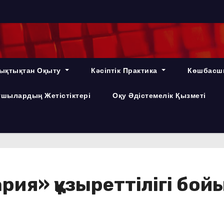
ықтықтан Оқыту
Кәсіптік Практика
Көшбасш
шылардың Жетістіктері
Оқу Әдістемелік Қызметі
ария» құзыреттілігі бой