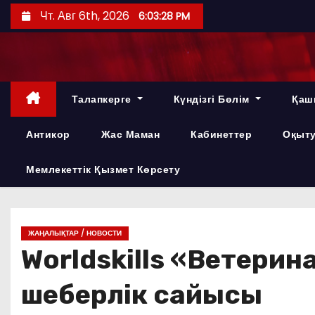
П
Чт. Авг 6th, 2026
6:03:29 PM
е
р
е
й
Талапкерге
Күндізгі Бөлім
Қаш
т
и
Антикор
Жас Маман
Кабинеттер
Оқыту
к
с
Мемлекеттік Қызмет Көрсету
о
д
е
ЖАҢАЛЫҚТАР / НОВОСТИ
р
Worldskills «Ветерин
ж
и
шеберлік сайысы
м