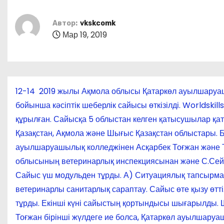
о
м
Автор:
vkskcomk
у
Мар 19, 2019
12-14 2019 жылы Ақмола облысы Қатаркөл ауылшаруашы
бойынша кәсіптік шеберлік сайысы өткізілді. Worldsk
құрылған. Сайысқа 5 облыстан келген қатысушылар қат
Қазақстан, Ақмола және Шығыс Қазақстан облыстары. 
ауылшаруашылық колледжінен Асқарбек Тоғжан және Тө
облысының ветеринарлық инспекциясынан және С.Сейф
Сайыс үш модульден тұрды. А) Ситуациялық тапсырма
ветеринарлы санитарлық сараптау. Сайыс өте қызу өт
тұрды. Екінші күні сайыстың қортындысы шығарылды. 
Тоғжан бірінші жүлдеге ие болса, Қатаркөл ауылшару