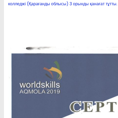
колледжі (Қарағанды облысы) 3 орынды қанағат тұтты.