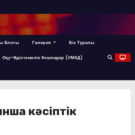
ы Блогы
Галерея
Біз Туралы
Оқу-Әдістемелік Кешендер (УМКД)
ынша кәсіптік