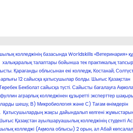
лық колледжінің базасында Worldskills «Ветеринария» құз
ills халықаралық талаптары бойынша тек практикалық тапс
ысты. Қарағанды облысынан екі колледж, Костанай, Солтүст
Барлығы 12 сайысқа қатысушылар болды. Шығыс Қазақстан
ребек Бекболат сайысқа түсті. Сайысты бағалауға Ақмол
уллин аграрлық колледжінен құзыретті эксперттер шақыры
ларды шешу, В) Микробиология және С) Тағам өнімдерін
ті. Қатысушылардың жақсы дайындалып келгені жұмыстарын
Шығыс Қазақстан ауылшаруашылық колледжінің студенті Ас
ашылық колледжі (Ақмола облысы) 2 орын, ал Абай көпсала