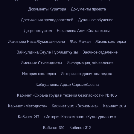
Документы Куратора
Документы проекта
Достижения преподавателей
Дуальное обучение
Дөңгелек үстел
Ескалиева Алия Солтанкызы
Жакипова Риза Жумагазиновна
Жас Маман
Жизнь колледжа
Зайнулдина Сәуле Нұрғамитқызы
Заочное отделение
Именные Стипендиаты
Информация, объявления
История колледжа
История создания колледжа
Кабдуалиева Ардак Саркымбаевна
Кабинет «Охрана труда и техника безопасности» №405
Кабинет «Методиста»
Кабинет 205 «Экономика»
Кабинет 209
Кабинет 217 – «История Казахстана», «Культурология»
Кабинет 310
Кабинет 312