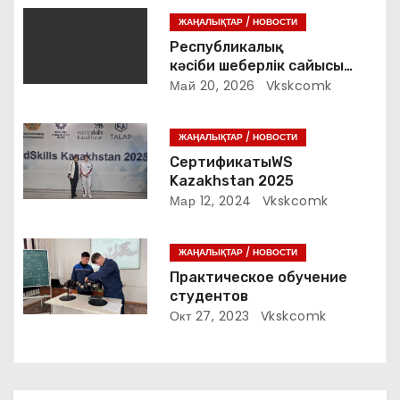
п
ЖАҢАЛЫҚТАР / НОВОСТИ
о
Республикалық
кәсіби шеберлік сайысы
з
«VetPro» 2026 жыл
Май 20, 2026
Vkskcomk
а
ЖАҢАЛЫҚТАР / НОВОСТИ
п
СертификатыWS
Kazakhstan 2025
и
Мар 12, 2024
Vkskcomk
с
ЖАҢАЛЫҚТАР / НОВОСТИ
я
Практическое обучение
м
студентов
Окт 27, 2023
Vkskcomk