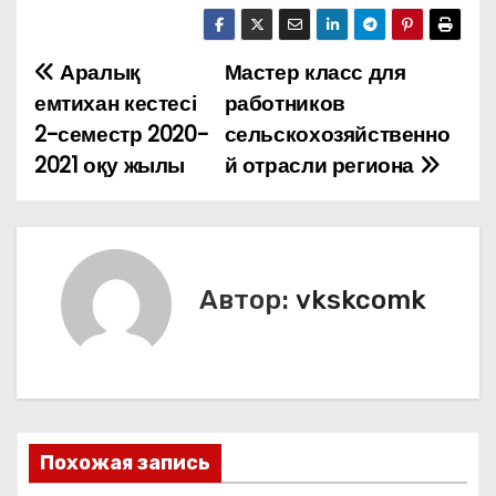
Аралық
Мастер класс для
Н
емтихан кестесі
работников
а
2-семестр 2020-
сельскохозяйственно
2021 оқу жылы
й отрасли региона
в
и
г
Автор:
vkskcomk
а
ц
и
я
Похожая запись