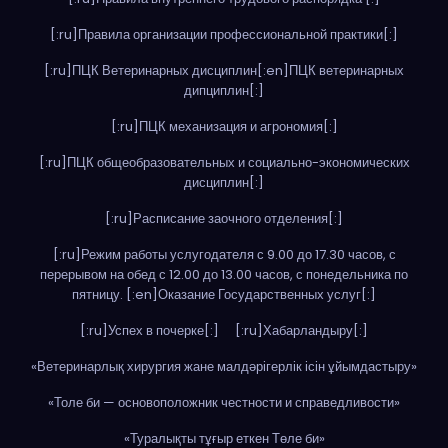
[:ru]Правила организации профессиональной практики[:]
[:ru]ПЦК Ветеринарных дисциплин[:en]ПЦК ветеринарных
дипциплин[:]
[:ru]ПЦК механизация и агрономия[:]
[:ru]ПЦК общеобразовательных и социально-экономических
дисциплин[:]
[:ru]Расписание заочного отделения[:]
[:ru]Режим работы услугодателя с 9.00 до 17.30 часов, с
перерывом на обед с 12.00 до 13.00 часов, с понедельника по
пятницу. [:en]Оказание Государственных услуг[:]
[:ru]Успех в почерке[:]
[:ru]Хабарландыру[:]
«Ветеринарлық хирургия жане малдәрігерлік ісін ұйымдастыру»
«Толе би — основоположник честности и справедливости»
«Туралықты тұғыр еткен Төле би»