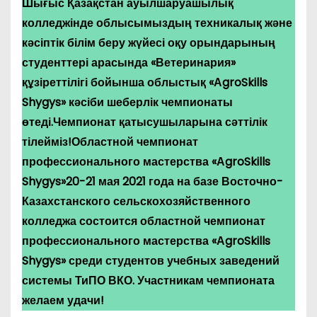
Шығыс Қазақстан ауылшаруашылық
колледжінде облысымыздың техникалық және
кәсіптік білім беру жүйесі оқу орындарының
студенттері арасында «Ветеринария»
құзіреттілігі бойынша облыстық «АgroSkills
Shygys» кәсіби шеберлік чемпионаты
өтеді.Чемпионат қатысушыларына сәттілік
тілейміз!Областной чемпионат
профессионального мастерства «АgroSkills
Shygys»20-21 мая 2021 года на базе Восточно-
Казахстанского сельскохозяйственного
колледжа состоится областной чемпионат
профессионального мастерства «АgroSkills
Shygys» среди студентов учебных заведений
системы ТиПО ВКО. Участникам чемпионата
желаем удачи!