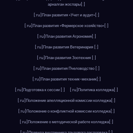
арналған жоспары[:]
[:ru]План развития «Учет и аудит»[:]
[:ru]План развития «Фермерское хозяйство»[:]
[:ru]План развития Агрономия[:]
[:ru]План развития Ветеринария [:]
[:ru]План развития Зоотехния [:]
[:ru]План развития Пчеловодство [:]
[:ru]План развития техник-механик[:]
[:ru]Подготовка к сессии [:]
[:ru]Политика колледжа[:]
[:ru]Положение апелляционной комиссии колледжа[:]
[:ru]Положение о конфликтной комиссии колледжа[:]
[:ru]Положение о методической работе колледжа[:]
[:ru]Правила внутреннего трудового распорядка [:]