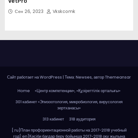
VetPro
Сен 26, 2023
Vkskcomk
Сайт работает на WordPress
|
Тема: Newses, автор
Themeansar
Home
«Центр компетенции», «Құзіреттілік орталығы»
301 кабинет «Эпизоотология, микробиология, вирусология
зертханасы»
313 кабинет
318 аудитория
[:ru]План профориентационной работы на 2017-2018 учебный
год[:en]Кәсіби бағдар беру бойынша 2017-2018 оқу жылына