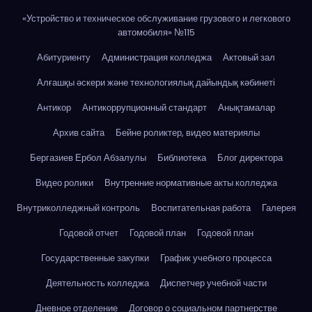
«Устройство и техническое обслуживание грузового и легкового
автомобиля» №115
Абитуриенту
Администрация колледжа
Актовый зал
Алғашқы әскери және технологиялық дайындық кәбинеті
Антикор
Антикоррупционный стандарт
Анықтамалар
Архив сайта
Бейне роликтер, видео материялы
Бергазиев Ербол Абзалулы
Библиотека
Блог директора
Видео ролики
Внутренние нормативные акты колледжа
Внутриколледжный контроль
Воспитательная работа
Галерея
Годовой отчет
Годовой план
Годовой план
Государственные закупки
График учебного процесса
Деятельность колледжа
Диспетчер учебной части
Дневное отделение
Договор о социальном партнерстве