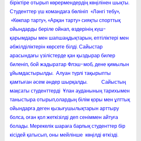
біріктіре отырып көрермендердің көңілінен шықты.
Студенттер үш командаға бөлініп «Ләнгі тебу»,
«Көкпар тарту», «Арқан тарту» сияқты спорттық
ойындарды беріле ойнап, өздерінің күш-
қарымдары мен шапшаңдықтарын, ептіліктері мен
әбжілділіктерін көрсете білді. Сайыстар
арасындағы үзілістерде қан қыздырар билер
биленіп, бой жадыратар Флэш-моб, дене қимылын
ұйымдастырылды. Алуан түрлі тақырыпты
қамтыған әсем әндер шырқалды. Сайыстың
мақсаты студенттерді Ұлан ауданының тарихымен
таныстыра отырып,олардың білім қоры мен ұлттық
ойындарға деген қызығушылықтарын арттыру
болса, оған қол жеткізілді деп сеніммен айтуға
болады. Мерекелік шараға барлық студенттер бір
кісідей қатысып, оны мейлінше көңілді өткізді.