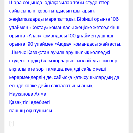
Шара соңында әділқазылар тобы студенттер
сайысының қорытындысын шығарып,
жеңімпаздарды марапаттады. Бірінші орынға 106
ұпаймен «Көктау» командасы жеңіске жетсе,екінші
орынға «Ұлан» командасы 100 ұпаймен ,үшінші
орынға 90 ұпаймен «Аюда» командасы жайғасты.
Шығыс Қазақстан ауылшарушылық колледжі
студенттердің білім қорларын молайтуға тигізер
ықпалы өте зор, тамаша, көңілді сайыс кеші
көрермендердің де, сайысқа қатысушылардың да
есінде көпке дейін сақталатыны анық
Науканова Алма
Қазақ тілі әдебиеті
пәнінің оқытушысы
[:]