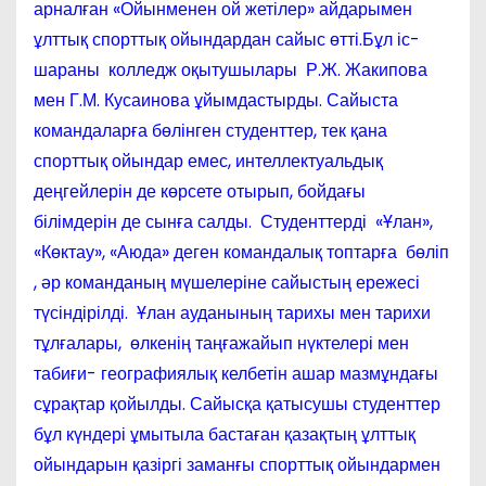
арналған «Ойынменен ой жетілер» айдарымен
ұлттық спорттық ойындардан сайыс өтті.Бұл іс-
шараны колледж оқытушылары Р.Ж. Жакипова
мен Г.М. Кусаинова ұйымдастырды. Сайыста
командаларға бөлінген студенттер, тек қана
спорттық ойындар емес, интеллектуальдық
деңгейлерін де көрсете отырып, бойдағы
білімдерін де сынға салды. Студенттерді «Ұлан»,
«Көктау», «Аюда» деген командалық топтарға бөліп
, әр команданың мүшелеріне сайыстың ережесі
түсіндірілді. Ұлан ауданының тарихы мен тарихи
тұлғалары, өлкенің таңғажайып нүктелері мен
табиғи- географиялық келбетін ашар мазмұндағы
сұрақтар қойылды. Сайысқа қатысушы студенттер
бұл күндері ұмытыла бастаған қазақтың ұлттық
ойындарын қазіргі заманғы спорттық ойындармен