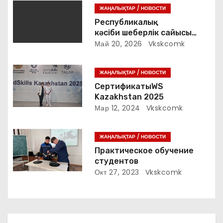
ЖАҢАЛЫҚТАР / НОВОСТИ
о
Республикалық
кәсіби шеберлік сайысы
з
«VetPro» 2026 жыл
Май 20, 2026
Vkskcomk
а
ЖАҢАЛЫҚТАР / НОВОСТИ
п
СертификатыWS
Kazakhstan 2025
и
Мар 12, 2024
Vkskcomk
с
ЖАҢАЛЫҚТАР / НОВОСТИ
я
Практическое обучение
м
студентов
Окт 27, 2023
Vkskcomk