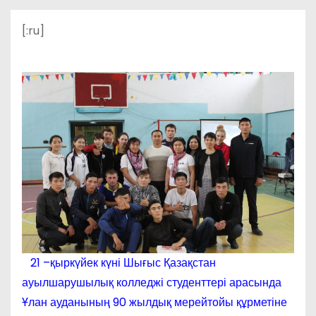
о
м
[:ru]
у
21 –қыркүйек күні Шығыс Қазақстан
ауылшарушылық колледжі студенттері арасында
Ұлан ауданының 90 жылдық мерейтойы құрметіне