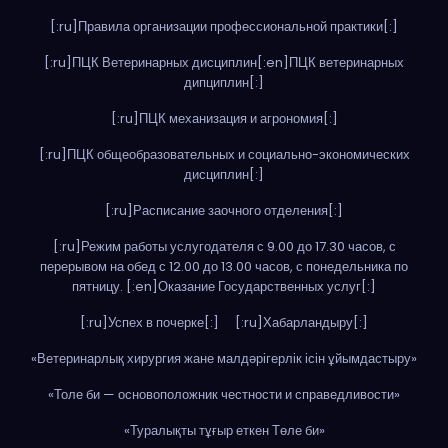
[:ru]Правила организации профессиональной практики[:]
[:ru]ПЦК Ветеринарных дисциплин[:en]ПЦК ветеринарных
дипциплин[:]
[:ru]ПЦК механизация и агрономия[:]
[:ru]ПЦК общеобразовательных и социально-экономических
дисциплин[:]
[:ru]Расписание заочного отделения[:]
[:ru]Режим работы услугодателя с 9.00 до 17.30 часов, с
перерывом на обед с 12.00 до 13.00 часов, с понедельника по
пятницу. [:en]Оказание Государственных услуг[:]
[:ru]Успех в почерке[:]
[:ru]Хабарландыру[:]
«Ветеринарлық хирургия жане малдәрігерлік ісін ұйымдастыру»
«Толе би — основоположник честности и справедливости»
«Туралықты тұғыр еткен Төле би»