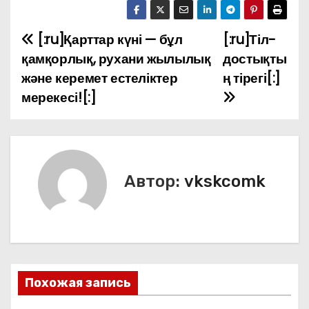
[:ru]Қарттар күні — бұл
[:ru]Тіл-
Н
қамқорлық, рухани жылылық
достықты
а
және керемет естеліктер
ң тірегі[:]
мерекесі![:]
в
и
г
Автор:
vkskcomk
а
ц
и
я
Похожая запись
п