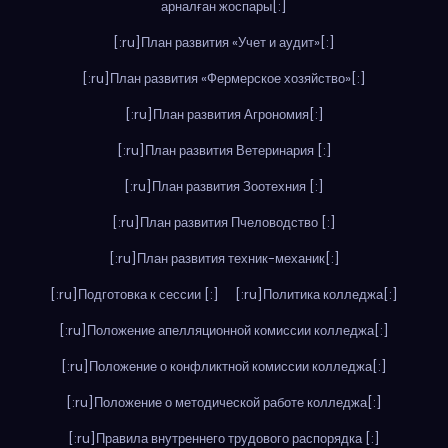
арналған жоспары[:]
[:ru]План развития «Учет и аудит»[:]
[:ru]План развития «Фермерское хозяйство»[:]
[:ru]План развития Агрономия[:]
[:ru]План развития Ветеринария [:]
[:ru]План развития Зоотехния [:]
[:ru]План развития Пчеловодство [:]
[:ru]План развития техник-механик[:]
[:ru]Подготовка к сессии [:]
[:ru]Политика колледжа[:]
[:ru]Положение апелляционной комиссии колледжа[:]
[:ru]Положение о конфликтной комиссии колледжа[:]
[:ru]Положение о методической работе колледжа[:]
[:ru]Правила внутреннего трудового распорядка [:]