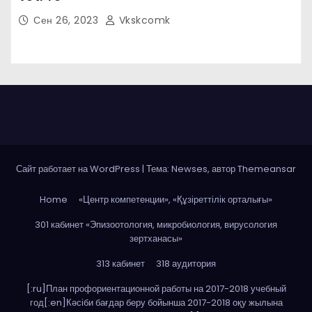
Сен 26, 2023
Vkskcomk
Сайт работает на WordPress
|
Тема: Newses, автор
Themeansar
Home
«Центр компетенции», «Құзіреттілік орталығы»
301 кабинет «Эпизоотология, микробиология, вирусология
зертханасы»
313 кабинет
318 аудитория
[:ru]План профориентационной работы на 2017-2018 учебный
год[:en]Кәсіби бағдар беру бойынша 2017-2018 оқу жылына